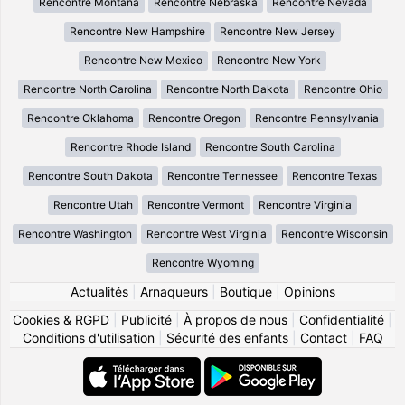
Rencontre Montana
Rencontre Nebraska
Rencontre Nevada
Rencontre New Hampshire
Rencontre New Jersey
Rencontre New Mexico
Rencontre New York
Rencontre North Carolina
Rencontre North Dakota
Rencontre Ohio
Rencontre Oklahoma
Rencontre Oregon
Rencontre Pennsylvania
Rencontre Rhode Island
Rencontre South Carolina
Rencontre South Dakota
Rencontre Tennessee
Rencontre Texas
Rencontre Utah
Rencontre Vermont
Rencontre Virginia
Rencontre Washington
Rencontre West Virginia
Rencontre Wisconsin
Rencontre Wyoming
Actualités
|
Arnaqueurs
|
Boutique
|
Opinions
Cookies & RGPD
|
Publicité
|
À propos de nous
|
Confidentialité
|
Conditions d'utilisation
|
Sécurité des enfants
|
Contact
|
FAQ