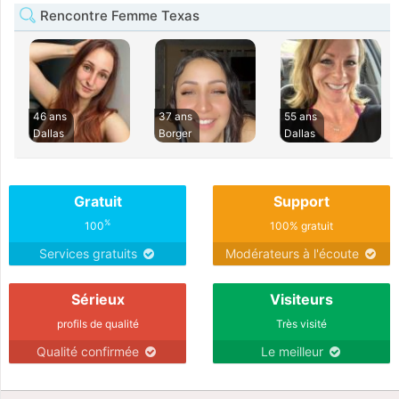
Rencontre Femme Texas
46 ans
37 ans
55 ans
Dallas
Borger
Dallas
Gratuit
Support
%
100
100% gratuit
Services gratuits
Modérateurs à l'écoute
Sérieux
Visiteurs
profils de qualité
Très visité
Qualité confirmée
Le meilleur