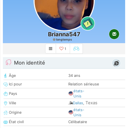
1
Brianna547
longtemps
1
Mon identité
Âge
34 ans
Ici pour
Relation sérieuse
états-
Pays
Unis
Texas
Ville
Dallas
,
états-
Origine
Unis
État civil
Célibataire