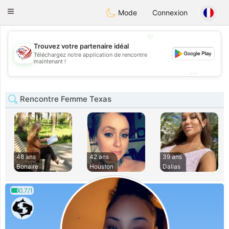
States
Dating
Toggle
Mode
Connexion
navigation
💖
Trouvez votre partenaire idéal
Téléchargez notre application de rencontre
💖
maintenant !
💕
💕
Rencontre Femme Texas
48 ans
42 ans
39 ans
Bonaire
Houston
Dallas
0.7/1