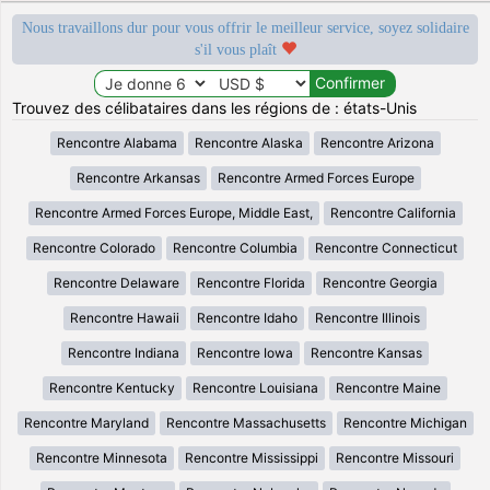
Nous travaillons dur pour vous offrir le meilleur service, soyez solidaire
s'il vous plaît
Trouvez des célibataires dans les régions de : états-Unis
Rencontre Alabama
Rencontre Alaska
Rencontre Arizona
Rencontre Arkansas
Rencontre Armed Forces Europe
Rencontre Armed Forces Europe, Middle East,
Rencontre California
Rencontre Colorado
Rencontre Columbia
Rencontre Connecticut
Rencontre Delaware
Rencontre Florida
Rencontre Georgia
Rencontre Hawaii
Rencontre Idaho
Rencontre Illinois
Rencontre Indiana
Rencontre Iowa
Rencontre Kansas
Rencontre Kentucky
Rencontre Louisiana
Rencontre Maine
Rencontre Maryland
Rencontre Massachusetts
Rencontre Michigan
Rencontre Minnesota
Rencontre Mississippi
Rencontre Missouri