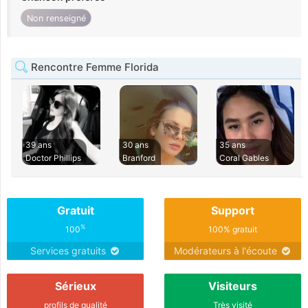
Non renseigné
Rencontre Femme Florida
39 ans
30 ans
35 ans
Doctor Phillips
Branford
Coral Gables
Gratuit
Support
%
100
100% gratuit
Services gratuits
Modérateurs à l'écoute
Sérieux
Visiteurs
profils de qualité
Très visité