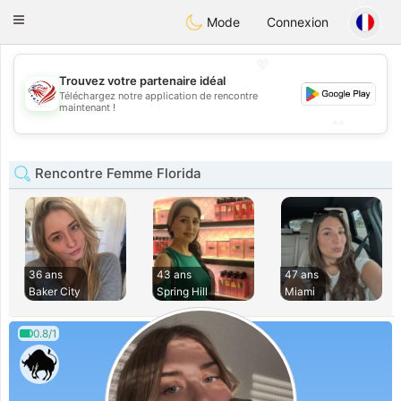
States
Dating
Toggle
Mode
Connexion
navigation
💖
Trouvez votre partenaire idéal
💖
Téléchargez notre application de rencontre
maintenant !
💕
💕
Rencontre Femme Florida
36 ans
43 ans
47 ans
Baker City
Spring Hill
Miami
0.8/1