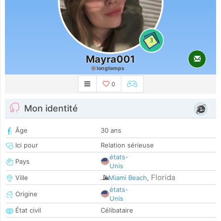
3
Mayra001
longtemps
0
Mon identité
Âge
30 ans
Ici pour
Relation sérieuse
états-
Pays
Unis
Florida
Ville
Miami Beach
,
états-
Origine
Unis
État civil
Célibataire