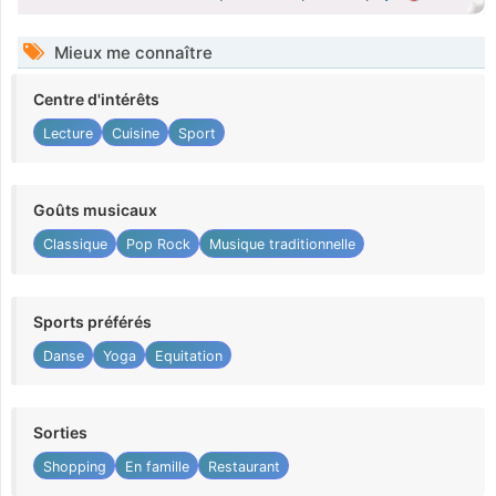
Mieux me connaître
Centre d'intérêts
Lecture
Cuisine
Sport
Goûts musicaux
Classique
Pop Rock
Musique traditionnelle
Sports préférés
Danse
Yoga
Equitation
Sorties
Shopping
En famille
Restaurant