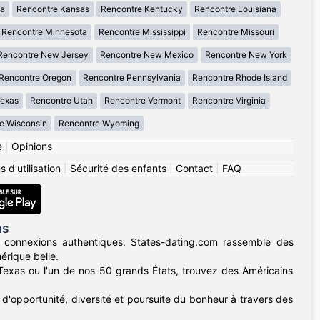
wa
Rencontre Kansas
Rencontre Kentucky
Rencontre Louisiana
Rencontre Minnesota
Rencontre Mississippi
Rencontre Missouri
Rencontre New Jersey
Rencontre New Mexico
Rencontre New York
Rencontre Oregon
Rencontre Pennsylvania
Rencontre Rhode Island
Texas
Rencontre Utah
Rencontre Vermont
Rencontre Virginia
e Wisconsin
Rencontre Wyoming
e
|
Opinions
 d'utilisation
|
Sécurité des enfants
|
Contact
|
FAQ
ns
 connexions authentiques. States-dating.com rassemble des
érique belle.
u Texas ou l'un de nos 50 grands États, trouvez des Américains
d'opportunité, diversité et poursuite du bonheur à travers des