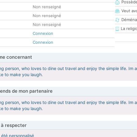
Possède
Non renseigné
Veut av
Non renseigné
Déména
Non renseigné
La religi
Connexion
Connexion
me concernant
ng person, who loves to dine out travel and enjoy the simple life. Im
ike to make you laugh.
tends de mon partenaire
ng person, who loves to dine out travel and enjoy the simple life. Im
ike to make you laugh.
 à respecter
a été personnalisé