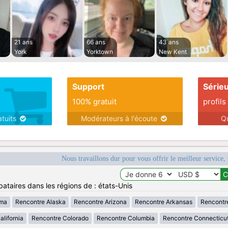
21 ans
66 ans
43 ans
York
Yorktown
New Kent
Support
Série
100% gratuit
profils
atuits
Modérateurs à l'écoute
Q
Nous travaillons dur pour vous offrir le meilleur service, 
ataires dans les régions de : états-Unis
ama
Rencontre Alaska
Rencontre Arizona
Rencontre Arkansas
Rencontr
lifornia
Rencontre Colorado
Rencontre Columbia
Rencontre Connecticu