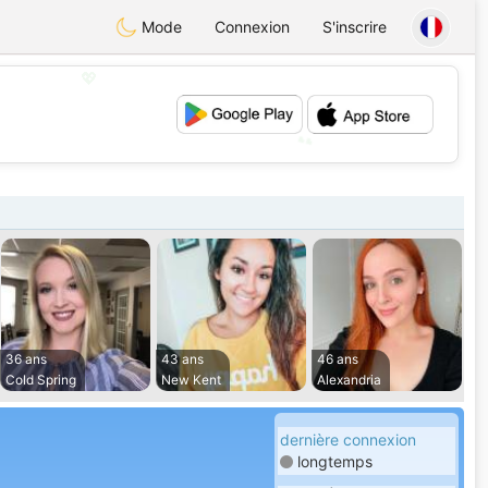
Mode
Connexion
S'inscrire
💖
💕
36 ans
43 ans
46 ans
Cold Spring
New Kent
Alexandria
dernière connexion
longtemps