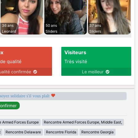
36 ans
50 ans
37 ans
Leonard
Sliders
Sliders
ux
Visiteurs
 de qualité
Très visité
ualité confirmée
Le meilleur
soyez solidaire s'il vous plaît
e Armed Forces Europe
Rencontre Armed Forces Europe, Middle East,
t
Rencontre Delaware
Rencontre Florida
Rencontre Georgia