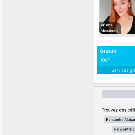
46 ans
Alexandria
Gratuit
%
100
Services gr
Trouvez des célib
Rencontre Alab
Rencontre Ca