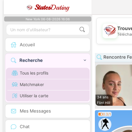
States
Dating
New York 06-08-2026 16:06
Trouve
Télécha
Accueil
Rencontre Fe
Recherche
Tous les profils
Matchmaker
Utiliser la carte
34 ans
Flint Hill
Mes Messages
0.3/1
Chat