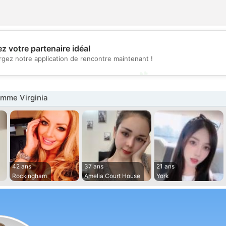
💖
z votre partenaire idéal
rgez notre application de rencontre maintenant !
💕
mme Virginia
42 ans
37 ans
21 ans
Rockingham
Amelia Court House
York