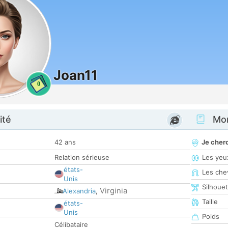
Joan11
0
ité
Mon
42 ans
Je cher
Relation sérieuse
Les yeu
états-
Les che
Unis
Silhoue
Virginia
Alexandria
,
Taille
états-
Unis
Poids
Célibataire