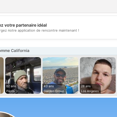
z votre partenaire idéal
💖
rgez notre application de rencontre maintenant !
💕
mme California
62 ans
43 ans
28 ans
Perris
Garden Grove
Los Angeles