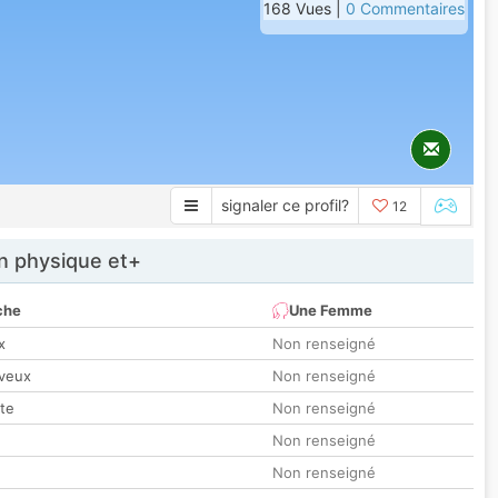
168 Vues |
0 Commentaires
signaler ce profil?
12
 physique et+
che
Une Femme
x
Non renseigné
veux
Non renseigné
tte
Non renseigné
Non renseigné
Non renseigné