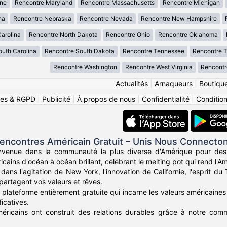
ne
Rencontre Maryland
Rencontre Massachusetts
Rencontre Michigan
na
Rencontre Nebraska
Rencontre Nevada
Rencontre New Hampshire
arolina
Rencontre North Dakota
Rencontre Ohio
Rencontre Oklahoma
uth Carolina
Rencontre South Dakota
Rencontre Tennessee
Rencontre 
Rencontre Washington
Rencontre West Virginia
Rencontr
Actualités
|
Arnaqueurs
|
Boutiqu
ies & RGPD
|
Publicité
|
À propos de nous
|
Confidentialité
|
Conditions
encontres Américain Gratuit – Unis Nous Connecto
nvenue dans la communauté la plus diverse d'Amérique pour des
icains d'océan à océan brillant, célébrant le melting pot qui rend l'Am
ans l'agitation de New York, l'innovation de Californie, l'esprit d
partagent vos valeurs et rêves.
plateforme entièrement gratuite qui incarne les valeurs américaines 
icatives.
méricains ont construit des relations durables grâce à notre commu