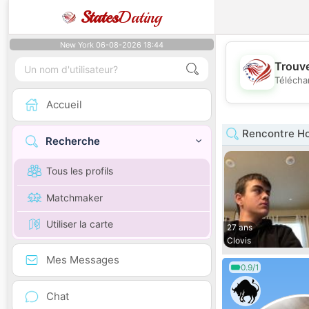
States
Dating
New York 06-08-2026 18:44
Trouve
Télécha
Accueil
Rencontre Ho
Recherche
Tous les profils
Matchmaker
Utiliser la carte
27 ans
Clovis
Mes Messages
0.9/1
Chat