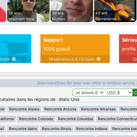
58 ans
39 ans
43 ans
Mountain View
Kerman
Sacramento
Support
Série
100% gratuit
profils
atuits
Modérateurs à l'écoute
Q
Nous travaillons dur pour vous offrir le meilleur service, 
ataires dans les régions de : états-Unis
ama
Rencontre Alaska
Rencontre Arizona
Rencontre Arkansas
Rencontr
lifornia
Rencontre Colorado
Rencontre Columbia
Rencontre Connecticu
aii
Rencontre Idaho
Rencontre Illinois
Rencontre Indiana
Rencontre Io