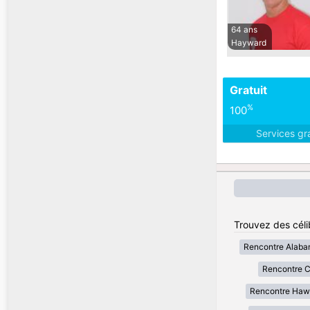
64 ans
Hayward
Gratuit
%
100
Services gr
Trouvez des célib
Rencontre Alab
Rencontre Ca
Rencontre Haw