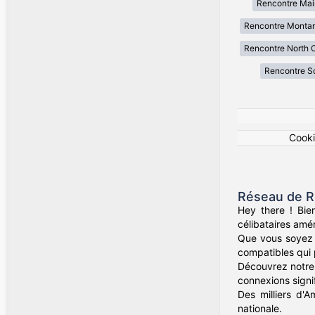
Rencontre Mai
Rencontre Monta
Rencontre North C
Rencontre So
Cook
Réseau de R
Hey there ! Bie
célibataires amér
Que vous soyez d
compatibles qui 
Découvrez notre 
connexions signif
Des milliers d'A
nationale.