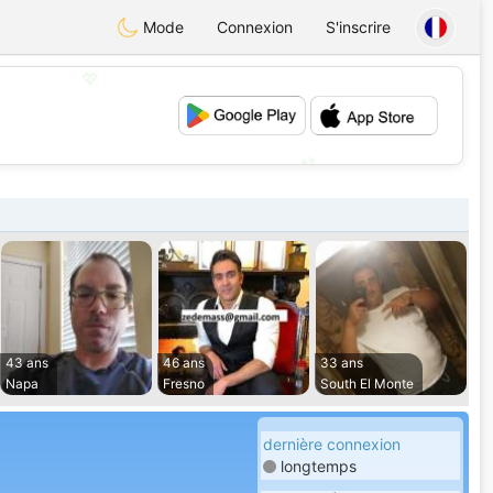
Mode
Connexion
S'inscrire
💖
💕
43 ans
46 ans
33 ans
Napa
Fresno
South El Monte
dernière connexion
longtemps