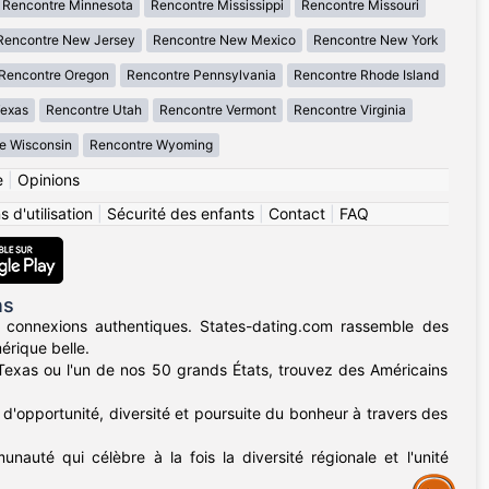
Rencontre Minnesota
Rencontre Mississippi
Rencontre Missouri
Rencontre New Jersey
Rencontre New Mexico
Rencontre New York
Rencontre Oregon
Rencontre Pennsylvania
Rencontre Rhode Island
Texas
Rencontre Utah
Rencontre Vermont
Rencontre Virginia
e Wisconsin
Rencontre Wyoming
e
|
Opinions
 d'utilisation
|
Sécurité des enfants
|
Contact
|
FAQ
ns
 connexions authentiques. States-dating.com rassemble des
érique belle.
u Texas ou l'un de nos 50 grands États, trouvez des Américains
d'opportunité, diversité et poursuite du bonheur à travers des
nauté qui célèbre à la fois la diversité régionale et l'unité
Assistance