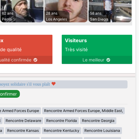
62 ans
28 ans
58 ans
Perris
Los Angeles
San Diego
ux
Visiteurs
 de qualité
Très visité
ualité confirmée
Le meilleur
soyez solidaire s'il vous plaît
e Armed Forces Europe
Rencontre Armed Forces Europe, Middle East,
t
Rencontre Delaware
Rencontre Florida
Rencontre Georgia
wa
Rencontre Kansas
Rencontre Kentucky
Rencontre Louisiana