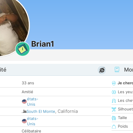
Brian1
1
ité
Mon
33 ans
Je cher
Amitié
Les yeu
états-
Les che
Unis
Silhoue
California
South El Monte
,
Taille
états-
Unis
Poids
Célibataire