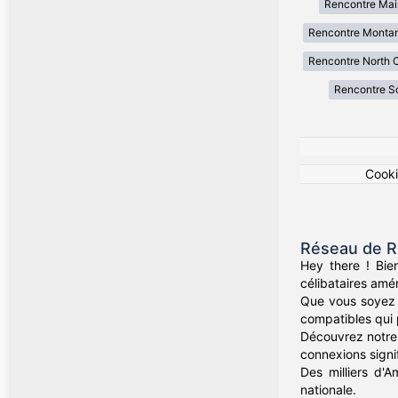
Rencontre Mai
Rencontre Monta
Rencontre North C
Rencontre So
Cook
Réseau de R
Hey there ! Bie
célibataires amér
Que vous soyez d
compatibles qui 
Découvrez notre 
connexions signif
Des milliers d'A
nationale.