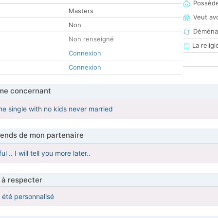
Possède
Masters
Veut av
Non
Déména
Non renseigné
La religi
Connexion
Connexion
me concernant
e single with no kids never married
tends de mon partenaire
l .. I will tell you more later..
 à respecter
a été personnalisé