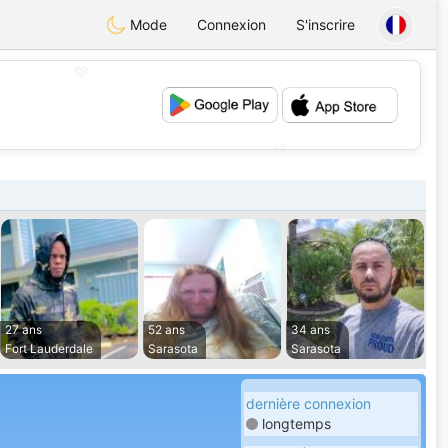
Mode
Connexion
S'inscrire
💖
💕
27 ans
52 ans
34 ans
Fort Lauderdale
Sarasota
Sarasota
dernière connexion
longtemps