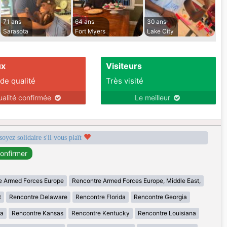
71 ans
64 ans
30 ans
Sarasota
Fort Myers
Lake City
ux
Visiteurs
 de qualité
Très visité
ualité confirmée
Le meilleur
soyez solidaire s'il vous plaît
e Armed Forces Europe
Rencontre Armed Forces Europe, Middle East,
t
Rencontre Delaware
Rencontre Florida
Rencontre Georgia
wa
Rencontre Kansas
Rencontre Kentucky
Rencontre Louisiana