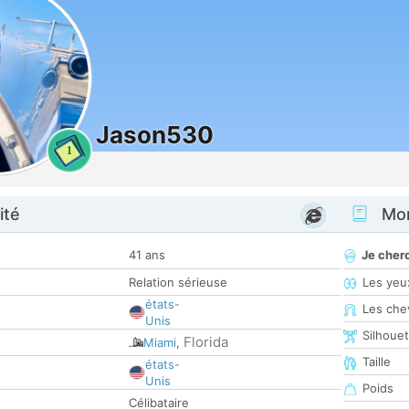
Jason530
1
ité
Mon
41 ans
Je cher
Relation sérieuse
Les yeu
états-
Les che
Unis
Silhoue
Florida
Miami
,
Taille
états-
Unis
Poids
Célibataire