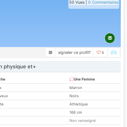
50 Vues |
0 Commentaires
signaler ce profil?
6
 physique et+
che
Une Femme
x
Marron
veux
Noirs
tte
Athletique
166 cm
Non renseigné