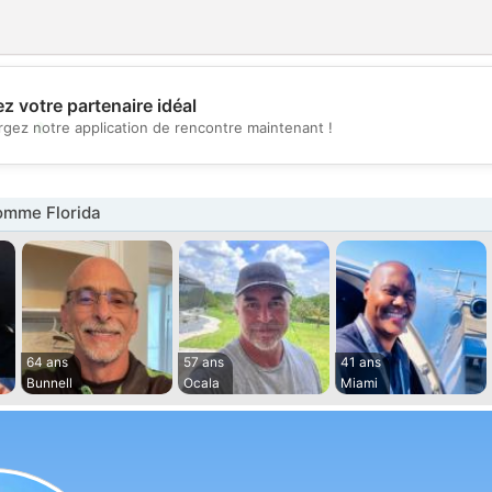
z votre partenaire idéal
💖
rgez notre application de rencontre maintenant !
💕
mme Florida
64 ans
57 ans
41 ans
Bunnell
Ocala
Miami