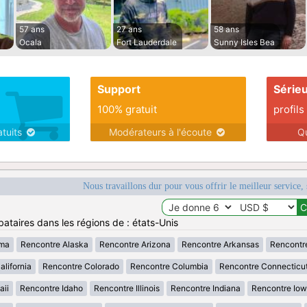
57 ans
27 ans
58 ans
Ocala
Fort Lauderdale
Sunny Isles Bea
Support
Série
100% gratuit
profils
atuits
Modérateurs à l'écoute
Q
Nous travaillons dur pour vous offrir le meilleur service, 
ataires dans les régions de : états-Unis
ama
Rencontre Alaska
Rencontre Arizona
Rencontre Arkansas
Rencontr
lifornia
Rencontre Colorado
Rencontre Columbia
Rencontre Connecticu
aii
Rencontre Idaho
Rencontre Illinois
Rencontre Indiana
Rencontre Io