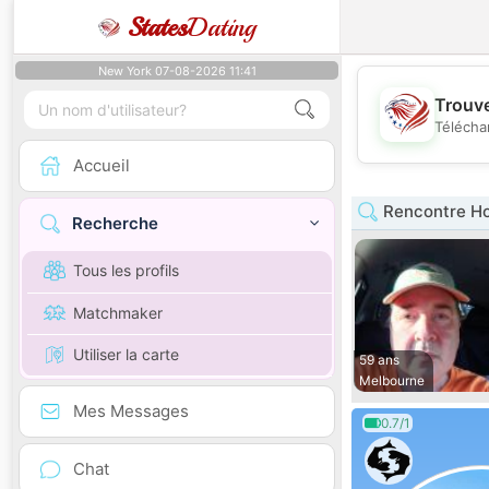
States
Dating
New York 07-08-2026 11:41
Trouve
Télécha
Accueil
Rencontre Ho
Recherche
Tous les profils
Matchmaker
Utiliser la carte
59 ans
Melbourne
Mes Messages
0.7/1
Chat