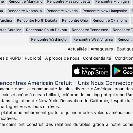
ne
Rencontre Maryland
Rencontre Massachusetts
Rencontre Michigan
na
Rencontre Nebraska
Rencontre Nevada
Rencontre New Hampshire
arolina
Rencontre North Dakota
Rencontre Ohio
Rencontre Oklahoma
uth Carolina
Rencontre South Dakota
Rencontre Tennessee
Rencontre 
Rencontre Washington
Rencontre West Virginia
Rencontr
Actualités
|
Arnaqueurs
|
Boutiqu
ies & RGPD
|
Publicité
|
À propos de nous
|
Confidentialité
|
Conditions
encontres Américain Gratuit – Unis Nous Connecto
nvenue dans la communauté la plus diverse d'Amérique pour des
icains d'océan à océan brillant, célébrant le melting pot qui rend l'Am
ans l'agitation de New York, l'innovation de Californie, l'esprit d
partagent vos valeurs et rêves.
plateforme entièrement gratuite qui incarne les valeurs américaines 
icatives.
méricains ont construit des relations durables grâce à notre commu