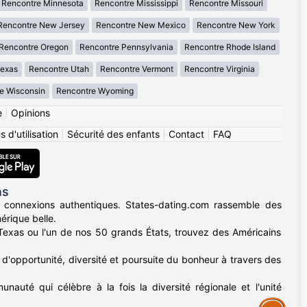
Rencontre Minnesota
Rencontre Mississippi
Rencontre Missouri
Rencontre New Jersey
Rencontre New Mexico
Rencontre New York
Rencontre Oregon
Rencontre Pennsylvania
Rencontre Rhode Island
Texas
Rencontre Utah
Rencontre Vermont
Rencontre Virginia
e Wisconsin
Rencontre Wyoming
e
|
Opinions
 d'utilisation
|
Sécurité des enfants
|
Contact
|
FAQ
ns
 connexions authentiques. States-dating.com rassemble des
érique belle.
u Texas ou l'un de nos 50 grands États, trouvez des Américains
d'opportunité, diversité et poursuite du bonheur à travers des
nauté qui célèbre à la fois la diversité régionale et l'unité
Assistance