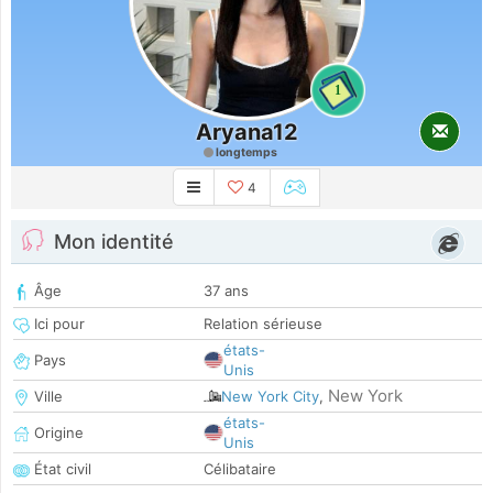
1
Aryana12
longtemps
4
Mon identité
Âge
37 ans
Ici pour
Relation sérieuse
états-
Pays
Unis
New York
Ville
New York City
,
états-
Origine
Unis
État civil
Célibataire