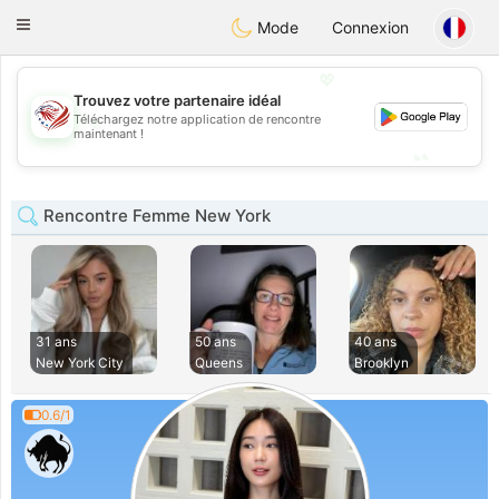
States
Dating
Toggle
Mode
Connexion
navigation
💖
Trouvez votre partenaire idéal
💖
Téléchargez notre application de rencontre
maintenant !
💕
💕
Rencontre Femme New York
31 ans
50 ans
40 ans
New York City
Queens
Brooklyn
0.6/1