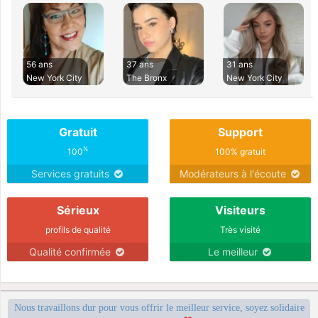
56 ans
37 ans
31 ans
New York City
The Bronx
New York City
Gratuit
Support
%
100
100% gratuit
Services gratuits
Modérateurs à l'écoute
Sérieux
Visiteurs
profils de qualité
Très visité
Qualité confirmée
Le meilleur
Nous travaillons dur pour vous offrir le meilleur service, soyez solidaire