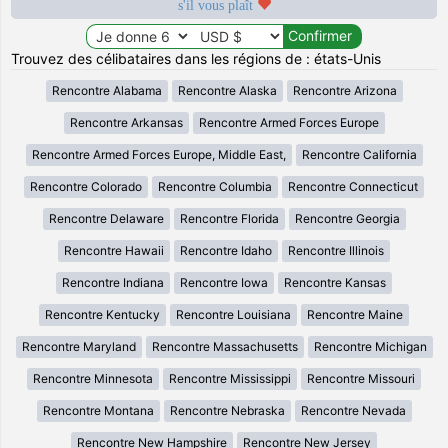
s'il vous plaît
Trouvez des célibataires dans les régions de : états-Unis
Rencontre Alabama
Rencontre Alaska
Rencontre Arizona
Rencontre Arkansas
Rencontre Armed Forces Europe
Rencontre Armed Forces Europe, Middle East,
Rencontre California
Rencontre Colorado
Rencontre Columbia
Rencontre Connecticut
Rencontre Delaware
Rencontre Florida
Rencontre Georgia
Rencontre Hawaii
Rencontre Idaho
Rencontre Illinois
Rencontre Indiana
Rencontre Iowa
Rencontre Kansas
Rencontre Kentucky
Rencontre Louisiana
Rencontre Maine
Rencontre Maryland
Rencontre Massachusetts
Rencontre Michigan
Rencontre Minnesota
Rencontre Mississippi
Rencontre Missouri
Rencontre Montana
Rencontre Nebraska
Rencontre Nevada
Rencontre New Hampshire
Rencontre New Jersey