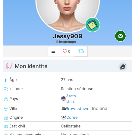
0
Jessy909
longtemps
0
Mon identité
Âge
27 ans
Ici pour
Relation sérieuse
états-
Pays
Unis
Indiana
Ville
Brownstown
,
Origine
Corée
État civil
Célibataire
Niveau academic
Non renseigné