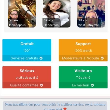
54 ans
37 ans
38 ans
Indianapolis
Henderson
West Lafayette
Gratuit
Support
%
100
100% gratuit
Services gratuits
Modérateurs à l'écoute
Sérieux
Visiteurs
profils de qualité
Très visité
Qualité confirmée
Le meilleur
Nous travaillons dur pour vous offrir le meilleur service, soyez solidaire
s'il vous plaît