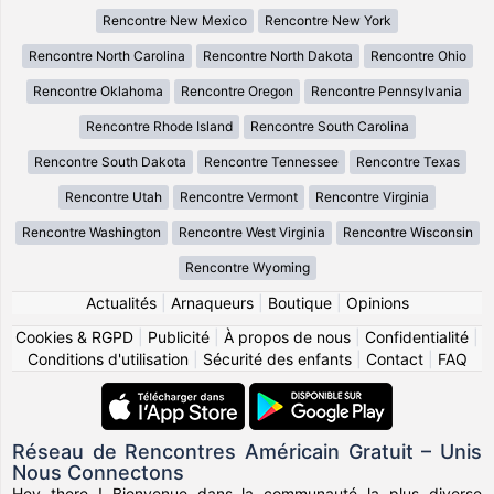
Rencontre New Mexico
Rencontre New York
Rencontre North Carolina
Rencontre North Dakota
Rencontre Ohio
Rencontre Oklahoma
Rencontre Oregon
Rencontre Pennsylvania
Rencontre Rhode Island
Rencontre South Carolina
Rencontre South Dakota
Rencontre Tennessee
Rencontre Texas
Rencontre Utah
Rencontre Vermont
Rencontre Virginia
Rencontre Washington
Rencontre West Virginia
Rencontre Wisconsin
Rencontre Wyoming
Actualités
|
Arnaqueurs
|
Boutique
|
Opinions
Cookies & RGPD
|
Publicité
|
À propos de nous
|
Confidentialité
|
Conditions d'utilisation
|
Sécurité des enfants
|
Contact
|
FAQ
Réseau de Rencontres Américain Gratuit – Unis
Nous Connectons
Hey there ! Bienvenue dans la communauté la plus diverse