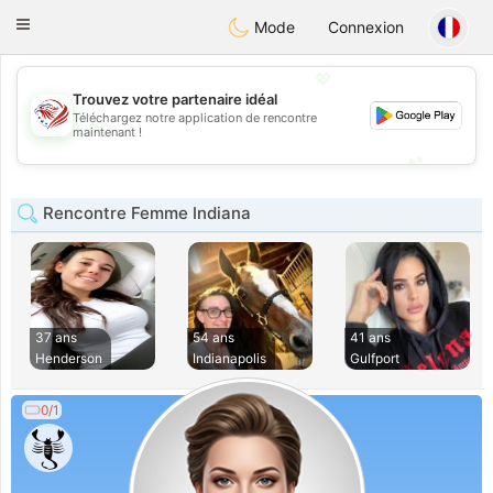
States
Dating
Toggle
Mode
Connexion
navigation
💖
Trouvez votre partenaire idéal
Téléchargez notre application de rencontre
💖
maintenant !
💕
💕
Rencontre Femme Indiana
37 ans
54 ans
41 ans
Henderson
Indianapolis
Gulfport
0/1