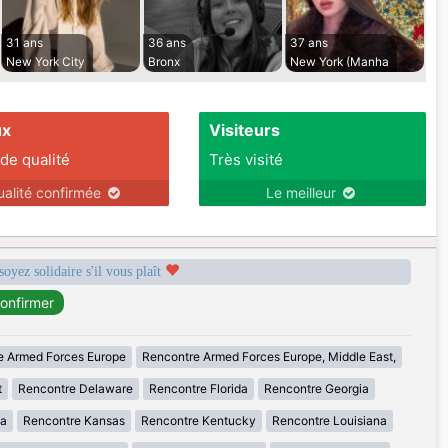
31 ans
36 ans
37 ans
New York City
Bronx
New York (Manha
ux
Visiteurs
 de qualité
Très visité
ualité confirmée
Le meilleur
soyez solidaire s'il vous plaît
e Armed Forces Europe
Rencontre Armed Forces Europe, Middle East,
t
Rencontre Delaware
Rencontre Florida
Rencontre Georgia
wa
Rencontre Kansas
Rencontre Kentucky
Rencontre Louisiana