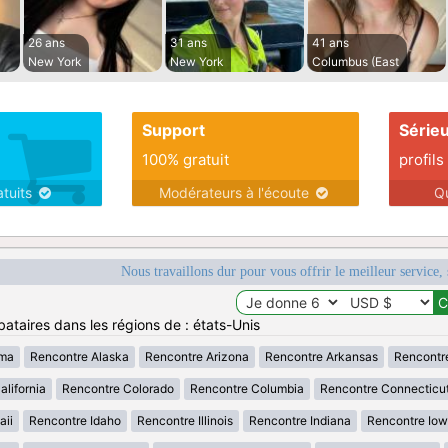
26 ans
31 ans
41 ans
New York
New York
Columbus (East
Support
Série
100% gratuit
profils
atuits
Modérateurs à l'écoute
Q
Nous travaillons dur pour vous offrir le meilleur service, 
ataires dans les régions de : états-Unis
ama
Rencontre Alaska
Rencontre Arizona
Rencontre Arkansas
Rencontr
lifornia
Rencontre Colorado
Rencontre Columbia
Rencontre Connecticu
aii
Rencontre Idaho
Rencontre Illinois
Rencontre Indiana
Rencontre Io