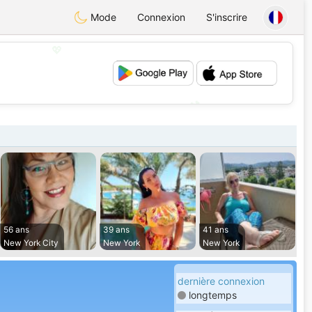
Mode
Connexion
S'inscrire
💖
💕
56 ans
39 ans
41 ans
New York City
New York
New York
dernière connexion
longtemps