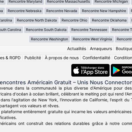
ne
Rencontre Maryland
Rencontre Massachusetts
Rencontre Michigan
na
Rencontre Nebraska
Rencontre Nevada
Rencontre New Hampshire
arolina
Rencontre North Dakota
Rencontre Ohio
Rencontre Oklahoma
uth Carolina
Rencontre South Dakota
Rencontre Tennessee
Rencontre 
Rencontre Washington
Rencontre West Virginia
Rencontr
Actualités
|
Arnaqueurs
|
Boutiqu
ies & RGPD
|
Publicité
|
À propos de nous
|
Confidentialité
|
Conditions
encontres Américain Gratuit – Unis Nous Connecto
nvenue dans la communauté la plus diverse d'Amérique pour des
icains d'océan à océan brillant, célébrant le melting pot qui rend l'Am
ans l'agitation de New York, l'innovation de Californie, l'esprit d
partagent vos valeurs et rêves.
plateforme entièrement gratuite qui incarne les valeurs américaines 
icatives.
méricains ont construit des relations durables grâce à notre commu