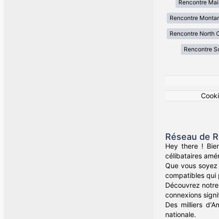
Rencontre Mai
Rencontre Monta
Rencontre North C
Rencontre So
Cook
Réseau de R
Hey there ! Bie
célibataires amér
Que vous soyez d
compatibles qui 
Découvrez notre 
connexions signif
Des milliers d'A
nationale.