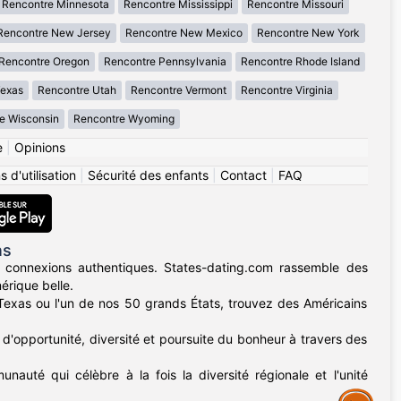
Rencontre Minnesota
Rencontre Mississippi
Rencontre Missouri
Rencontre New Jersey
Rencontre New Mexico
Rencontre New York
Rencontre Oregon
Rencontre Pennsylvania
Rencontre Rhode Island
Texas
Rencontre Utah
Rencontre Vermont
Rencontre Virginia
e Wisconsin
Rencontre Wyoming
e
|
Opinions
 d'utilisation
|
Sécurité des enfants
|
Contact
|
FAQ
ns
 connexions authentiques. States-dating.com rassemble des
érique belle.
u Texas ou l'un de nos 50 grands États, trouvez des Américains
d'opportunité, diversité et poursuite du bonheur à travers des
nauté qui célèbre à la fois la diversité régionale et l'unité
Assistance