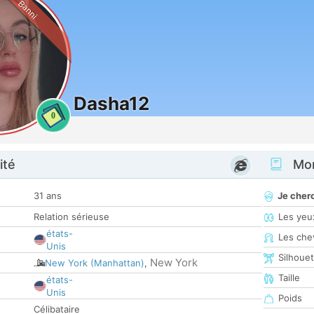
Banni
Dasha12
0
ité
Mon
31 ans
Je cher
Relation sérieuse
Les yeu
états-
Les che
Unis
Silhoue
New York
New York (Manhattan)
,
Taille
états-
Unis
Poids
Célibataire