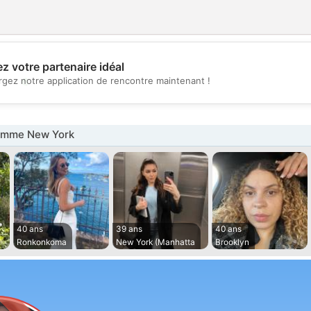
z votre partenaire idéal
💖
rgez notre application de rencontre maintenant !
💕
emme New York
40 ans
39 ans
40 ans
Ronkonkoma
New York (Manhatta
Brooklyn