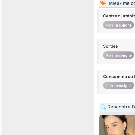
Mieux me co
Centre d'intérê
Non renseigné
Sorties
Non renseigné
Consomme de l'
Non renseigné
Rencontre 