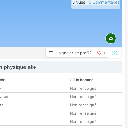
5 Vues |
0 Commentaires
signaler ce profil?
0
 physique et+
che
Un homme
x
Non renseigné
veux
Non renseigné
tte
Non renseigné
Non renseigné
Non renseigné