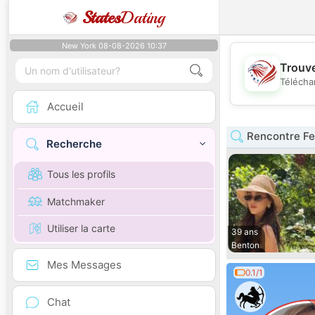
States
Dating
New York 08-08-2026 10:37
Trouve
Télécha
Accueil
Rencontre F
Recherche
Tous les profils
Matchmaker
Utiliser la carte
39 ans
Benton
Mes Messages
0.1/1
Chat