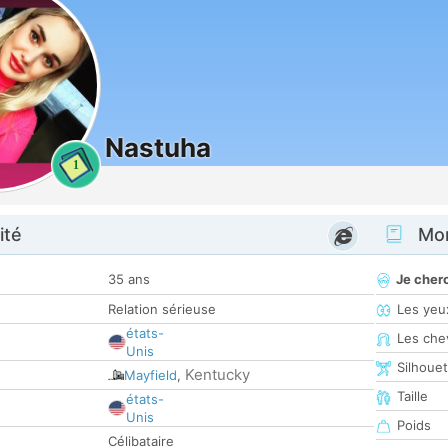
Nastuha
1
ité
Mon
35 ans
Je cher
Relation sérieuse
Les yeu
états-
Les che
Unis
Silhoue
Kentucky
Mayfield
,
Taille
états-
Unis
Poids
Célibataire