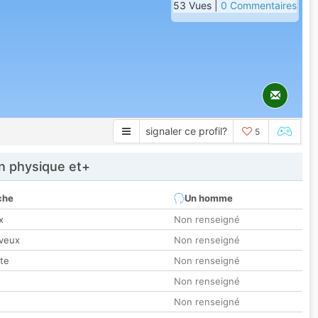
53 Vues |
0 Commentaires
signaler ce profil?
5
 physique et+
che
Un homme
x
Non renseigné
veux
Non renseigné
tte
Non renseigné
Non renseigné
Non renseigné