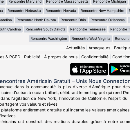
ne
Rencontre Maryland
Rencontre Massachusetts
Rencontre Michigan
na
Rencontre Nebraska
Rencontre Nevada
Rencontre New Hampshire
arolina
Rencontre North Dakota
Rencontre Ohio
Rencontre Oklahoma
uth Carolina
Rencontre South Dakota
Rencontre Tennessee
Rencontre 
Rencontre Washington
Rencontre West Virginia
Rencontr
Actualités
|
Arnaqueurs
|
Boutiqu
ies & RGPD
|
Publicité
|
À propos de nous
|
Confidentialité
|
Conditions
encontres Américain Gratuit – Unis Nous Connecto
nvenue dans la communauté la plus diverse d'Amérique pour des
icains d'océan à océan brillant, célébrant le melting pot qui rend l'Am
ans l'agitation de New York, l'innovation de Californie, l'esprit d
partagent vos valeurs et rêves.
plateforme entièrement gratuite qui incarne les valeurs américaines 
icatives.
méricains ont construit des relations durables grâce à notre commu