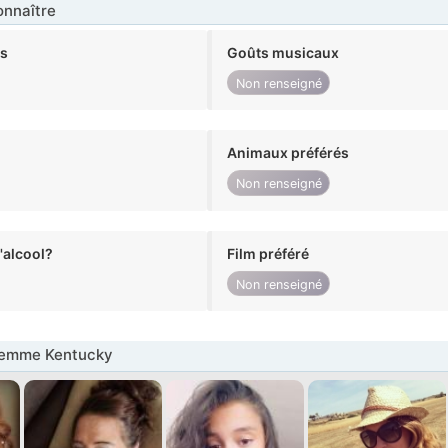
nnaître
ts
Goûts musicaux
Non renseigné
Animaux préférés
Non renseigné
alcool?
Film préféré
Non renseigné
Femme Kentucky