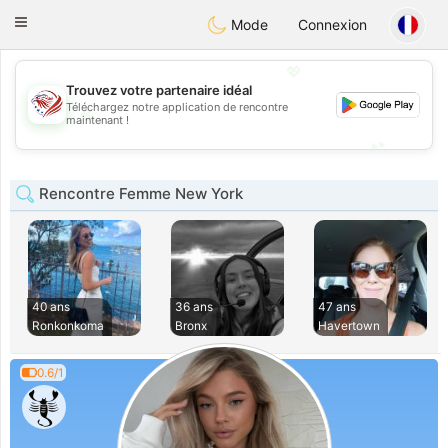
States
Dating
Toggle
Mode
Connexion
navigation
💖
Trouvez votre partenaire idéal
Téléchargez notre application de rencontre
💖
maintenant !
💕
💕
Rencontre Femme New York
40 ans
36 ans
47 ans
Ronkonkoma
Bronx
Havertown
0.6/1