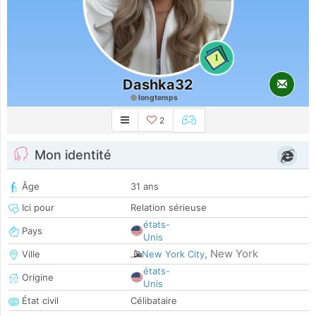
1
Dashka32
longtemps
2
Mon identité
Âge
31 ans
Ici pour
Relation sérieuse
états-
Pays
Unis
New York
Ville
New York City
,
états-
Origine
Unis
État civil
Célibataire