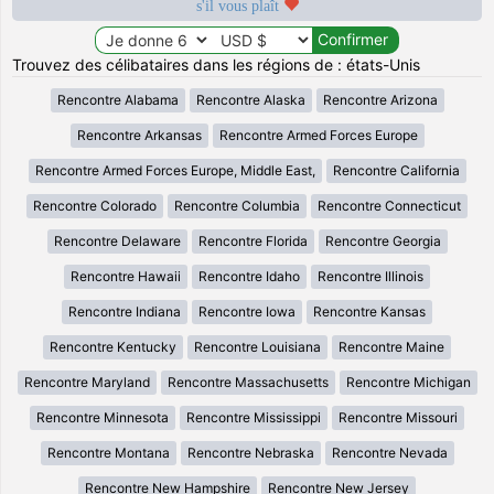
s'il vous plaît
Trouvez des célibataires dans les régions de : états-Unis
Rencontre Alabama
Rencontre Alaska
Rencontre Arizona
Rencontre Arkansas
Rencontre Armed Forces Europe
Rencontre Armed Forces Europe, Middle East,
Rencontre California
Rencontre Colorado
Rencontre Columbia
Rencontre Connecticut
Rencontre Delaware
Rencontre Florida
Rencontre Georgia
Rencontre Hawaii
Rencontre Idaho
Rencontre Illinois
Rencontre Indiana
Rencontre Iowa
Rencontre Kansas
Rencontre Kentucky
Rencontre Louisiana
Rencontre Maine
Rencontre Maryland
Rencontre Massachusetts
Rencontre Michigan
Rencontre Minnesota
Rencontre Mississippi
Rencontre Missouri
Rencontre Montana
Rencontre Nebraska
Rencontre Nevada
Rencontre New Hampshire
Rencontre New Jersey