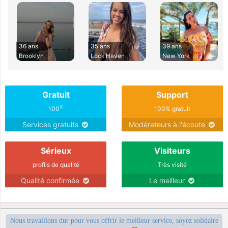
36 ans
35 ans
39 ans
Brooklyn
Lock Haven
New York
Gratuit
Support
%
100
100% gratuit
Services gratuits
Modérateurs à l'écoute
Sérieux
Visiteurs
profils de qualité
Très visité
Qualité confirmée
Le meilleur
Nous travaillons dur pour vous offrir le meilleur service, soyez solidaire