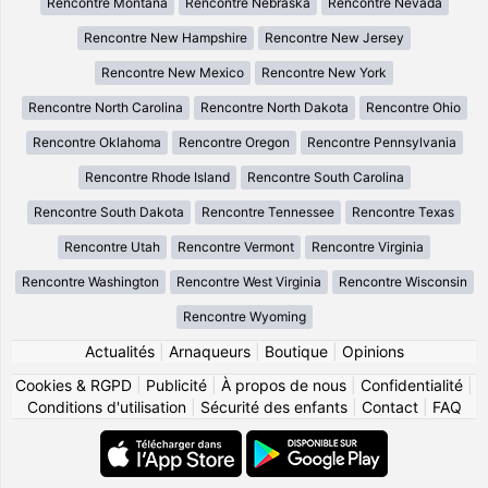
Rencontre Montana
Rencontre Nebraska
Rencontre Nevada
Rencontre New Hampshire
Rencontre New Jersey
Rencontre New Mexico
Rencontre New York
Rencontre North Carolina
Rencontre North Dakota
Rencontre Ohio
Rencontre Oklahoma
Rencontre Oregon
Rencontre Pennsylvania
Rencontre Rhode Island
Rencontre South Carolina
Rencontre South Dakota
Rencontre Tennessee
Rencontre Texas
Rencontre Utah
Rencontre Vermont
Rencontre Virginia
Rencontre Washington
Rencontre West Virginia
Rencontre Wisconsin
Rencontre Wyoming
Actualités
|
Arnaqueurs
|
Boutique
|
Opinions
Cookies & RGPD
|
Publicité
|
À propos de nous
|
Confidentialité
|
Conditions d'utilisation
|
Sécurité des enfants
|
Contact
|
FAQ