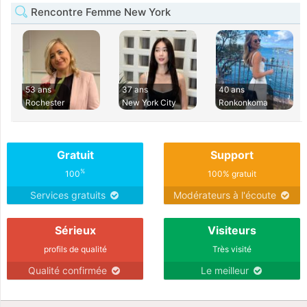
Rencontre Femme New York
53 ans
37 ans
40 ans
Rochester
New York City
Ronkonkoma
Gratuit
Support
%
100
100% gratuit
Services gratuits
Modérateurs à l'écoute
Sérieux
Visiteurs
profils de qualité
Très visité
Qualité confirmée
Le meilleur