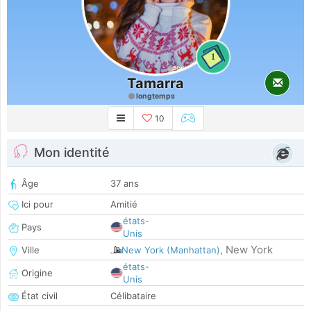
1
Tamarra
longtemps
10
Mon identité
Âge
37 ans
Ici pour
Amitié
états-
Pays
Unis
New York
Ville
New York (Manhattan)
,
états-
Origine
Unis
État civil
Célibataire