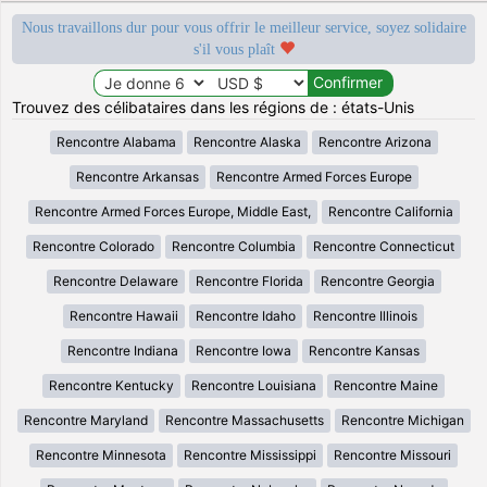
Nous travaillons dur pour vous offrir le meilleur service, soyez solidaire
s'il vous plaît
Trouvez des célibataires dans les régions de : états-Unis
Rencontre Alabama
Rencontre Alaska
Rencontre Arizona
Rencontre Arkansas
Rencontre Armed Forces Europe
Rencontre Armed Forces Europe, Middle East,
Rencontre California
Rencontre Colorado
Rencontre Columbia
Rencontre Connecticut
Rencontre Delaware
Rencontre Florida
Rencontre Georgia
Rencontre Hawaii
Rencontre Idaho
Rencontre Illinois
Rencontre Indiana
Rencontre Iowa
Rencontre Kansas
Rencontre Kentucky
Rencontre Louisiana
Rencontre Maine
Rencontre Maryland
Rencontre Massachusetts
Rencontre Michigan
Rencontre Minnesota
Rencontre Mississippi
Rencontre Missouri