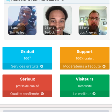
18 ans
24 ans
58 ans
Simi Valley
Turlock
Los Angeles
Gratuit
Support
%
100
100% gratuit
Services gratuits
Modérateurs à l'écoute
Sérieux
Visiteurs
profils de qualité
Très visité
Qualité confirmée
Le meilleur