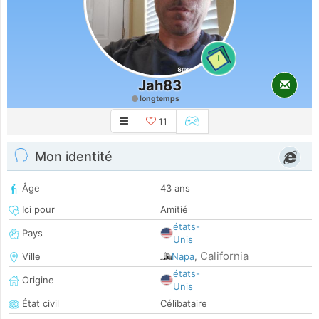
1
Jah83
longtemps
11
Mon identité
Âge
43 ans
Ici pour
Amitié
états-
Pays
Unis
California
Ville
Napa
,
états-
Origine
Unis
État civil
Célibataire