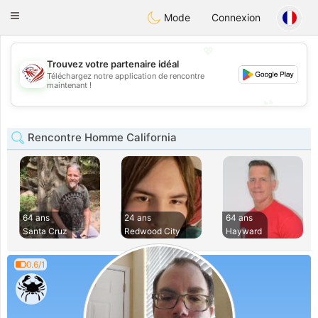
States
Dating
Toggle
Mode
Connexion
navigation
💖
Trouvez votre partenaire idéal
Téléchargez notre application de rencontre
💖
maintenant !
💕
💕
Rencontre Homme California
64 ans
24 ans
64 ans
Santa Cruz
Redwood City
Hayward
0.6/1