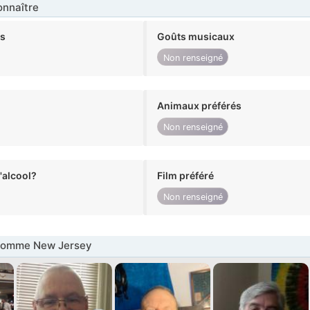
nnaître
ts
Goûts musicaux
Non renseigné
Animaux préférés
Non renseigné
alcool?
Film préféré
Non renseigné
Homme New Jersey