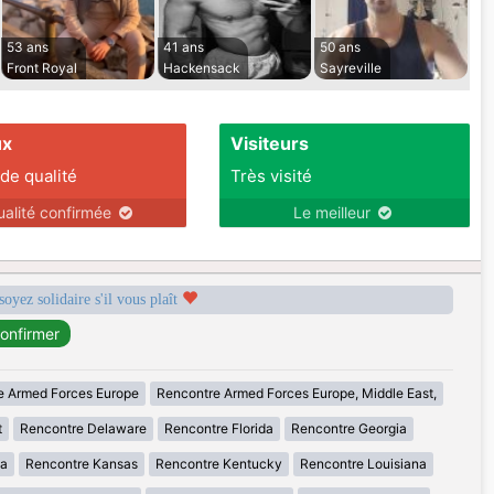
53 ans
41 ans
50 ans
Front Royal
Hackensack
Sayreville
ux
Visiteurs
 de qualité
Très visité
ualité confirmée
Le meilleur
soyez solidaire s'il vous plaît
e Armed Forces Europe
Rencontre Armed Forces Europe, Middle East,
t
Rencontre Delaware
Rencontre Florida
Rencontre Georgia
wa
Rencontre Kansas
Rencontre Kentucky
Rencontre Louisiana