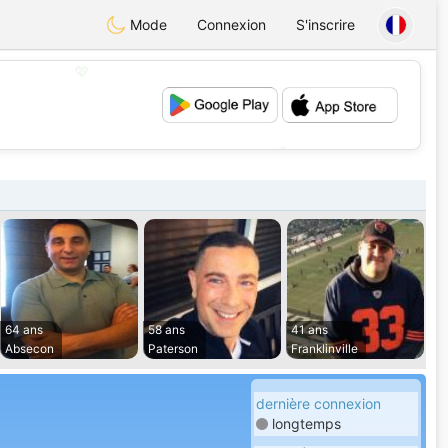
Mode
Connexion
S'inscrire
💖
💕
64 ans
58 ans
41 ans
Absecon
Paterson
Franklinville
dernière connexion
longtemps