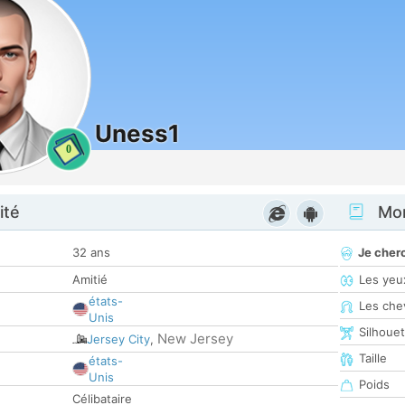
Uness1
0
ité
Mon
32 ans
Je cher
Amitié
Les yeu
états-
Les che
Unis
Silhoue
New Jersey
Jersey City
,
Taille
états-
Unis
Poids
Célibataire