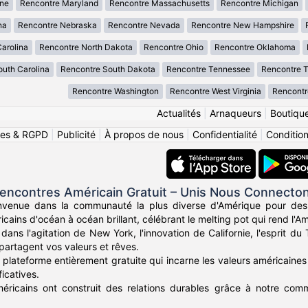
ne
Rencontre Maryland
Rencontre Massachusetts
Rencontre Michigan
na
Rencontre Nebraska
Rencontre Nevada
Rencontre New Hampshire
arolina
Rencontre North Dakota
Rencontre Ohio
Rencontre Oklahoma
uth Carolina
Rencontre South Dakota
Rencontre Tennessee
Rencontre 
Rencontre Washington
Rencontre West Virginia
Rencontr
Actualités
|
Arnaqueurs
|
Boutiqu
ies & RGPD
|
Publicité
|
À propos de nous
|
Confidentialité
|
Conditions
encontres Américain Gratuit – Unis Nous Connecto
nvenue dans la communauté la plus diverse d'Amérique pour des
icains d'océan à océan brillant, célébrant le melting pot qui rend l'Am
ans l'agitation de New York, l'innovation de Californie, l'esprit d
partagent vos valeurs et rêves.
plateforme entièrement gratuite qui incarne les valeurs américaines 
icatives.
méricains ont construit des relations durables grâce à notre commu