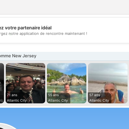
z votre partenaire idéal
💖
rgez notre application de rencontre maintenant !
💕
omme New Jersey
71 ans
55 ans
57 ans
Atlantic City
Atlantic City
Atlantic City