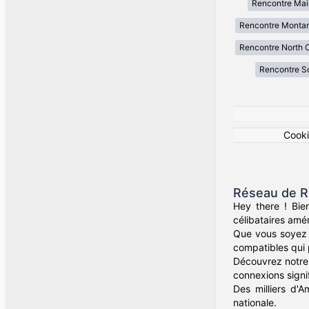
Rencontre Mai
Rencontre Monta
Rencontre North C
Rencontre So
Cook
Réseau de R
Hey there ! Bie
célibataires amér
Que vous soyez d
compatibles qui 
Découvrez notre 
connexions signif
Des milliers d'A
nationale.