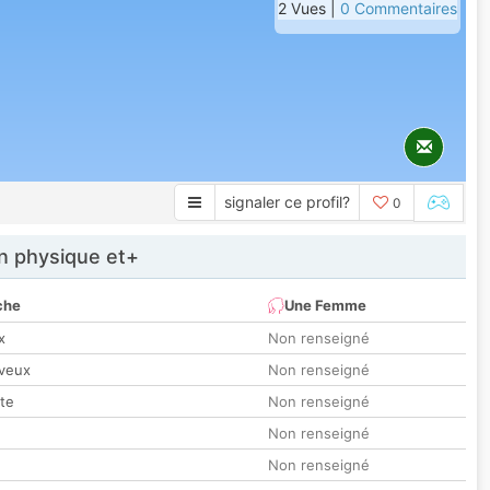
2 Vues |
0 Commentaires
signaler ce profil?
0
 physique et+
che
Une Femme
x
Non renseigné
veux
Non renseigné
tte
Non renseigné
Non renseigné
Non renseigné