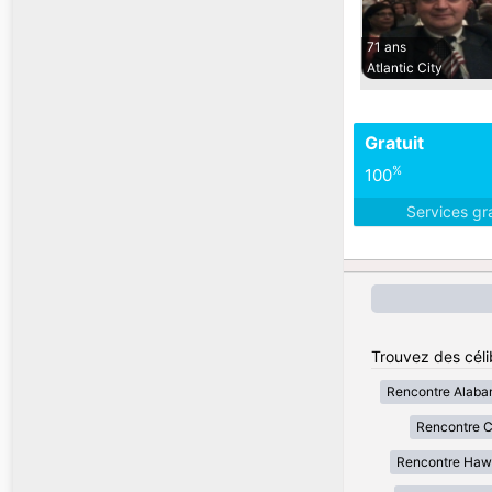
71 ans
Atlantic City
Gratuit
%
100
Services gr
Trouvez des célib
Rencontre Alab
Rencontre Ca
Rencontre Haw