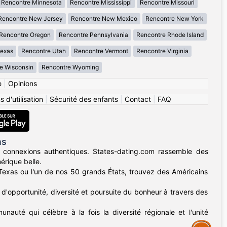
Rencontre Minnesota
Rencontre Mississippi
Rencontre Missouri
Rencontre New Jersey
Rencontre New Mexico
Rencontre New York
Rencontre Oregon
Rencontre Pennsylvania
Rencontre Rhode Island
Texas
Rencontre Utah
Rencontre Vermont
Rencontre Virginia
e Wisconsin
Rencontre Wyoming
e
|
Opinions
 d'utilisation
|
Sécurité des enfants
|
Contact
|
FAQ
ns
 connexions authentiques. States-dating.com rassemble des
érique belle.
u Texas ou l'un de nos 50 grands États, trouvez des Américains
d'opportunité, diversité et poursuite du bonheur à travers des
nauté qui célèbre à la fois la diversité régionale et l'unité
Assistance