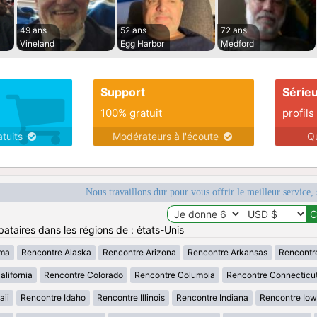
49 ans
52 ans
72 ans
Vineland
Egg Harbor
Medford
Support
Série
100% gratuit
profils
atuits
Modérateurs à l'écoute
Q
Nous travaillons dur pour vous offrir le meilleur service, 
ataires dans les régions de : états-Unis
ama
Rencontre Alaska
Rencontre Arizona
Rencontre Arkansas
Rencontr
lifornia
Rencontre Colorado
Rencontre Columbia
Rencontre Connecticu
aii
Rencontre Idaho
Rencontre Illinois
Rencontre Indiana
Rencontre Io