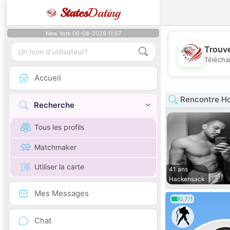
States
Dating
New York 06-08-2026 11:57
Trouve
Télécha
Accueil
Rencontre H
Recherche
Tous les profils
Matchmaker
Utiliser la carte
41 ans
Hackensack
Mes Messages
0.7/1
Chat