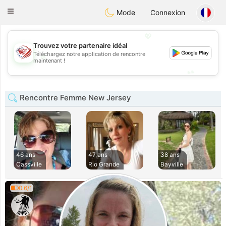
States
Dating
Toggle
Mode
Connexion
navigation
💖
Trouvez votre partenaire idéal
💖
Téléchargez notre application de rencontre
maintenant !
💕
💕
Rencontre Femme New Jersey
46 ans
47 ans
38 ans
Cassville
Rio Grande
Bayville
0.6/1