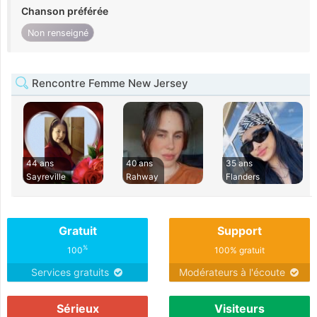
Chanson préférée
Non renseigné
Rencontre Femme New Jersey
44 ans
40 ans
35 ans
Sayreville
Rahway
Flanders
Gratuit
Support
%
100
100% gratuit
Services gratuits
Modérateurs à l'écoute
Sérieux
Visiteurs