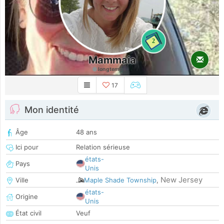
2
Mammaia
longtemps
17
Mon identité
Âge
48 ans
Ici pour
Relation sérieuse
états-
Pays
Unis
New Jersey
Ville
Maple Shade Township
,
états-
Origine
Unis
État civil
Veuf