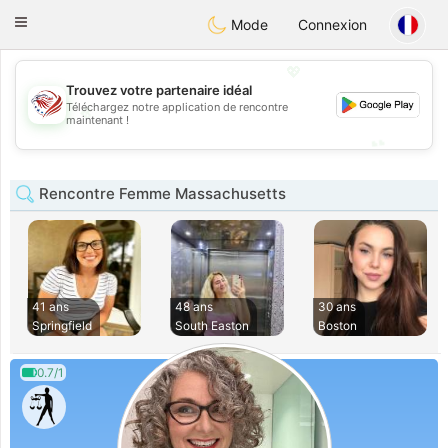
States
Dating
Toggle
Mode
Connexion
navigation
💖
Trouvez votre partenaire idéal
Téléchargez notre application de rencontre
💖
maintenant !
💕
💕
Rencontre Femme Massachusetts
41 ans
48 ans
30 ans
Springfield
South Easton
Boston
0.7/1