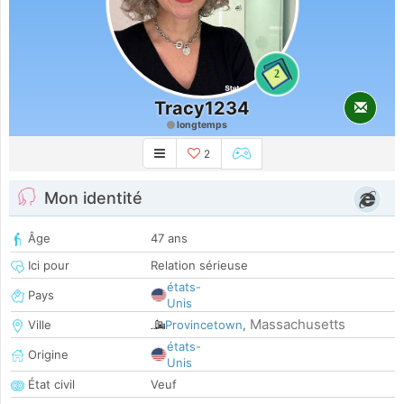
2
Tracy1234
longtemps
2
Mon identité
Âge
47 ans
Ici pour
Relation sérieuse
états-
Pays
Unis
Massachusetts
Ville
Provincetown
,
états-
Origine
Unis
État civil
Veuf