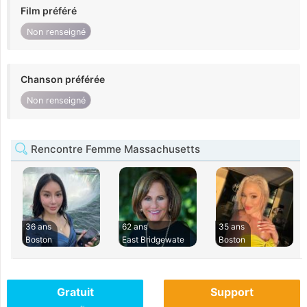
Film préféré
Non renseigné
Chanson préférée
Non renseigné
Rencontre Femme Massachusetts
36 ans
62 ans
35 ans
Boston
East Bridgewate
Boston
Gratuit
Support