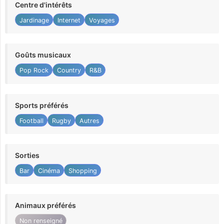
Centre d'intérêts
Jardinage
Internet
Voyages
Goûts musicaux
Pop Rock
Country
R&B
Sports préférés
Football
Rugby
Autres
Sorties
Bar
Cinéma
Shopping
Animaux préférés
Non renseigné