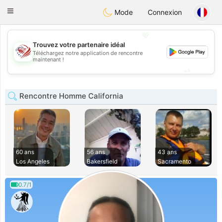
States
Dating
Toggle
Mode
Connexion
navigation
💖
Trouvez votre partenaire idéal
Téléchargez notre application de rencontre
💖
maintenant !
💕
💕
Rencontre Homme California
60 ans
56 ans
43 ans
Los Angeles
Bakersfield
Sacramento
0.7/1