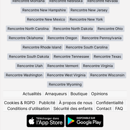
Rencontre Montana
Rencontre Nebraska
Rencontre Nevada
Rencontre New Hampshire
Rencontre New Jersey
Rencontre New Mexico
Rencontre New York
Rencontre North Carolina
Rencontre North Dakota
Rencontre Ohio
Rencontre Oklahoma
Rencontre Oregon
Rencontre Pennsylvania
Rencontre Rhode Island
Rencontre South Carolina
Rencontre South Dakota
Rencontre Tennessee
Rencontre Texas
Rencontre Utah
Rencontre Vermont
Rencontre Virginia
Rencontre Washington
Rencontre West Virginia
Rencontre Wisconsin
Rencontre Wyoming
Actualités
|
Arnaqueurs
|
Boutique
|
Opinions
Cookies & RGPD
|
Publicité
|
À propos de nous
|
Confidentialité
|
Conditions d'utilisation
|
Sécurité des enfants
|
Contact
|
FAQ