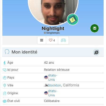
2
Nightlight
longtemps
4
Mon identité
Âge
42 ans
Ici pour
Relation sérieuse
états-
Pays
Unis
California
Ville
Stockton
,
états-
Origine
Unis
État civil
Célibataire