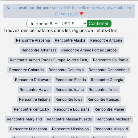
Nous travaillons dur pour vous offrir le meilleur service, soyez solidaire
s'il vous plaît
Trouvez des célibataires dans les régions de : états-Unis
Rencontre Alabama
Rencontre Alaska
Rencontre Arizona
Rencontre Arkansas
Rencontre Armed Forces Europe
Rencontre Armed Forces Europe, Middle East,
Rencontre California
Rencontre Colorado
Rencontre Columbia
Rencontre Connecticut
Rencontre Delaware
Rencontre Florida
Rencontre Georgia
Rencontre Hawaii
Rencontre Idaho
Rencontre Illinois
Rencontre Indiana
Rencontre Iowa
Rencontre Kansas
Rencontre Kentucky
Rencontre Louisiana
Rencontre Maine
Rencontre Maryland
Rencontre Massachusetts
Rencontre Michigan
Rencontre Minnesota
Rencontre Mississippi
Rencontre Missouri