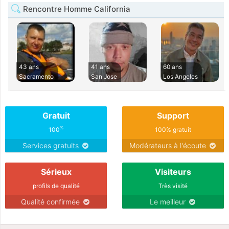
Rencontre Homme California
43 ans
41 ans
60 ans
Sacramento
San Jose
Los Angeles
Gratuit
Support
%
100
100% gratuit
Services gratuits
Modérateurs à l'écoute
Sérieux
Visiteurs
profils de qualité
Très visité
Qualité confirmée
Le meilleur