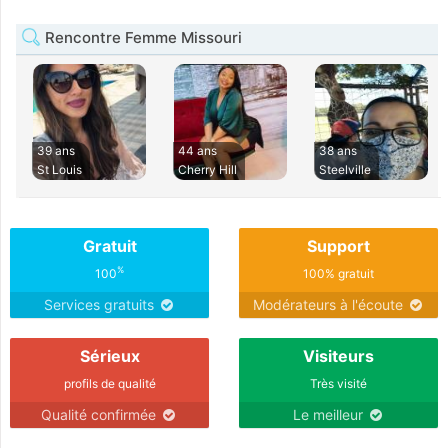
Rencontre Femme Missouri
39 ans
44 ans
38 ans
St Louis
Cherry Hill
Steelville
Gratuit
Support
%
100
100% gratuit
Services gratuits
Modérateurs à l'écoute
Sérieux
Visiteurs
profils de qualité
Très visité
Qualité confirmée
Le meilleur