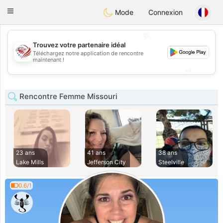
States
Dating
Toggle
Mode
Connexion
navigation
💖
Trouvez votre partenaire idéal
💖
Téléchargez notre application de rencontre
maintenant !
💕
💕
Rencontre Femme Missouri
23 ans
41 ans
38 ans
Lake Mills
Jefferson City
Steelville
0.6/1