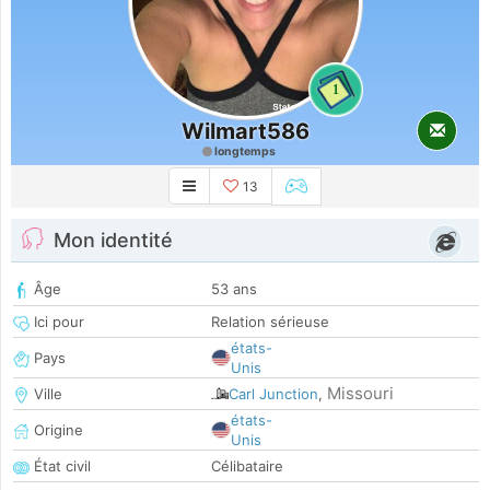
1
Wilmart586
longtemps
13
Mon identité
Âge
53 ans
Ici pour
Relation sérieuse
états-
Pays
Unis
Missouri
Ville
Carl Junction
,
états-
Origine
Unis
État civil
Célibataire