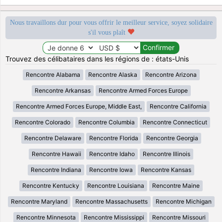
Nous travaillons dur pour vous offrir le meilleur service, soyez solidaire
s'il vous plaît
Trouvez des célibataires dans les régions de : états-Unis
Rencontre Alabama
Rencontre Alaska
Rencontre Arizona
Rencontre Arkansas
Rencontre Armed Forces Europe
Rencontre Armed Forces Europe, Middle East,
Rencontre California
Rencontre Colorado
Rencontre Columbia
Rencontre Connecticut
Rencontre Delaware
Rencontre Florida
Rencontre Georgia
Rencontre Hawaii
Rencontre Idaho
Rencontre Illinois
Rencontre Indiana
Rencontre Iowa
Rencontre Kansas
Rencontre Kentucky
Rencontre Louisiana
Rencontre Maine
Rencontre Maryland
Rencontre Massachusetts
Rencontre Michigan
Rencontre Minnesota
Rencontre Mississippi
Rencontre Missouri