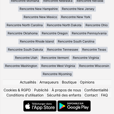
Rencontre Montana
Rencontre Nebraska
Rencontre Nevada
Rencontre New Hampshire
Rencontre New Jersey
Rencontre New Mexico
Rencontre New York
Rencontre North Carolina
Rencontre North Dakota
Rencontre Ohio
Rencontre Oklahoma
Rencontre Oregon
Rencontre Pennsylvania
Rencontre Rhode Island
Rencontre South Carolina
Rencontre South Dakota
Rencontre Tennessee
Rencontre Texas
Rencontre Utah
Rencontre Vermont
Rencontre Virginia
Rencontre Washington
Rencontre West Virginia
Rencontre Wisconsin
Rencontre Wyoming
Actualités
|
Arnaqueurs
|
Boutique
|
Opinions
Cookies & RGPD
|
Publicité
|
À propos de nous
|
Confidentialité
|
Conditions d'utilisation
|
Sécurité des enfants
|
Contact
|
FAQ