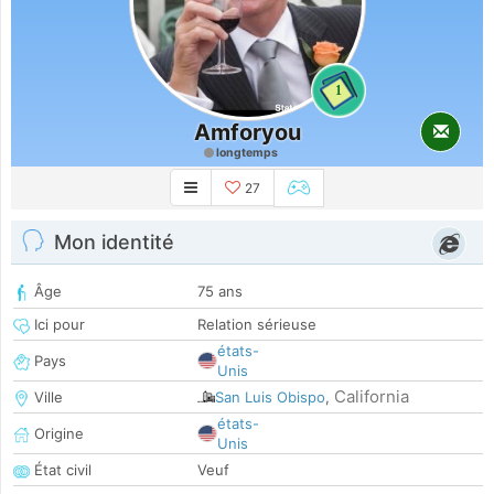
1
Amforyou
longtemps
27
Mon identité
Âge
75 ans
Ici pour
Relation sérieuse
états-
Pays
Unis
California
Ville
San Luis Obispo
,
états-
Origine
Unis
État civil
Veuf