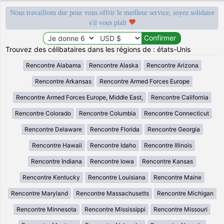
Nous travaillons dur pour vous offrir le meilleur service, soyez solidaire
s'il vous plaît
Trouvez des célibataires dans les régions de : états-Unis
Rencontre Alabama
Rencontre Alaska
Rencontre Arizona
Rencontre Arkansas
Rencontre Armed Forces Europe
Rencontre Armed Forces Europe, Middle East,
Rencontre California
Rencontre Colorado
Rencontre Columbia
Rencontre Connecticut
Rencontre Delaware
Rencontre Florida
Rencontre Georgia
Rencontre Hawaii
Rencontre Idaho
Rencontre Illinois
Rencontre Indiana
Rencontre Iowa
Rencontre Kansas
Rencontre Kentucky
Rencontre Louisiana
Rencontre Maine
Rencontre Maryland
Rencontre Massachusetts
Rencontre Michigan
Rencontre Minnesota
Rencontre Mississippi
Rencontre Missouri