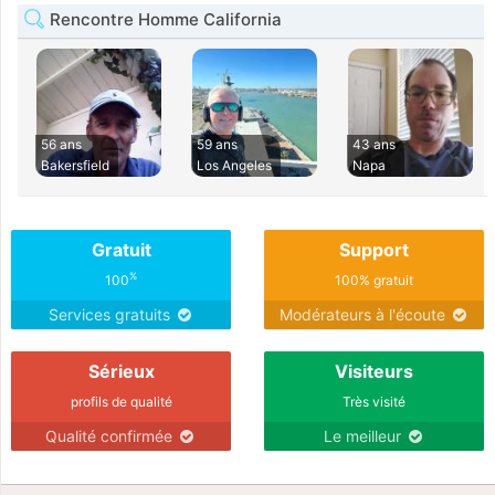
Rencontre Homme California
56 ans
59 ans
43 ans
Bakersfield
Los Angeles
Napa
Gratuit
Support
%
100
100% gratuit
Services gratuits
Modérateurs à l'écoute
Sérieux
Visiteurs
profils de qualité
Très visité
Qualité confirmée
Le meilleur