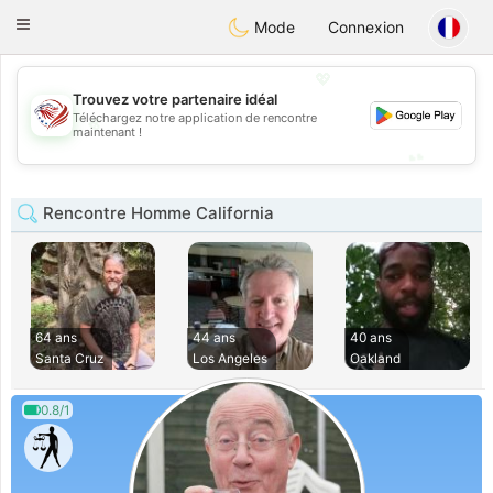
States
Dating
Toggle
Mode
Connexion
navigation
💖
Trouvez votre partenaire idéal
Téléchargez notre application de rencontre
💖
maintenant !
💕
💕
Rencontre Homme California
64 ans
44 ans
40 ans
Santa Cruz
Los Angeles
Oakland
0.8/1