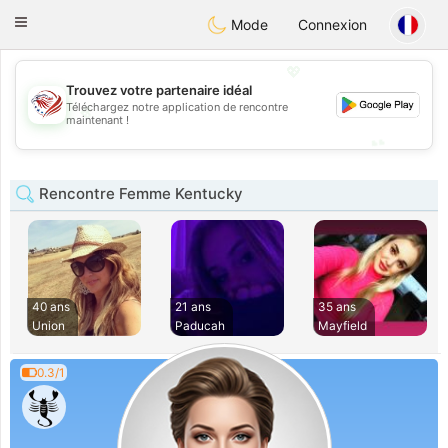
States
Dating
Toggle
Mode
Connexion
navigation
💖
Trouvez votre partenaire idéal
Téléchargez notre application de rencontre
💖
maintenant !
💕
💕
Rencontre Femme Kentucky
40 ans
21 ans
35 ans
Union
Paducah
Mayfield
0.3/1