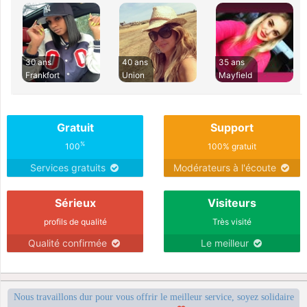
30 ans
40 ans
35 ans
Frankfort
Union
Mayfield
Gratuit
Support
%
100
100% gratuit
Services gratuits
Modérateurs à l'écoute
Sérieux
Visiteurs
profils de qualité
Très visité
Qualité confirmée
Le meilleur
Nous travaillons dur pour vous offrir le meilleur service, soyez solidaire