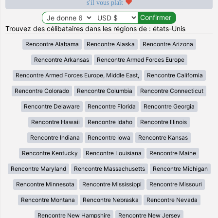
s'il vous plaît
Trouvez des célibataires dans les régions de : états-Unis
Rencontre Alabama
Rencontre Alaska
Rencontre Arizona
Rencontre Arkansas
Rencontre Armed Forces Europe
Rencontre Armed Forces Europe, Middle East,
Rencontre California
Rencontre Colorado
Rencontre Columbia
Rencontre Connecticut
Rencontre Delaware
Rencontre Florida
Rencontre Georgia
Rencontre Hawaii
Rencontre Idaho
Rencontre Illinois
Rencontre Indiana
Rencontre Iowa
Rencontre Kansas
Rencontre Kentucky
Rencontre Louisiana
Rencontre Maine
Rencontre Maryland
Rencontre Massachusetts
Rencontre Michigan
Rencontre Minnesota
Rencontre Mississippi
Rencontre Missouri
Rencontre Montana
Rencontre Nebraska
Rencontre Nevada
Rencontre New Hampshire
Rencontre New Jersey