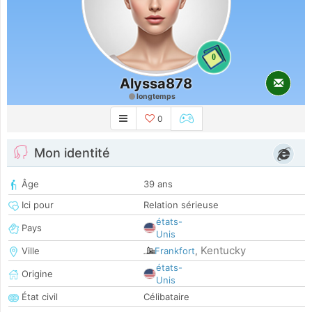
0
Alyssa878
longtemps
0
Mon identité
Âge
39 ans
Ici pour
Relation sérieuse
états-
Pays
Unis
Kentucky
Ville
Frankfort
,
états-
Origine
Unis
État civil
Célibataire