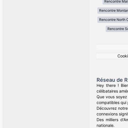
Rencontre Mai
Rencontre Monta
Rencontre North C
Rencontre So
Cook
Réseau de R
Hey there ! Bie
célibataires amér
Que vous soyez d
compatibles qui 
Découvrez notre 
connexions signif
Des milliers d'A
nationale.