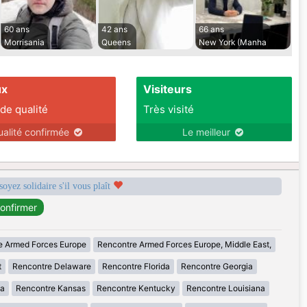
60 ans
42 ans
66 ans
Morrisania
Queens
New York (Manha
ux
Visiteurs
 de qualité
Très visité
ualité confirmée
Le meilleur
soyez solidaire s'il vous plaît
e Armed Forces Europe
Rencontre Armed Forces Europe, Middle East,
t
Rencontre Delaware
Rencontre Florida
Rencontre Georgia
wa
Rencontre Kansas
Rencontre Kentucky
Rencontre Louisiana