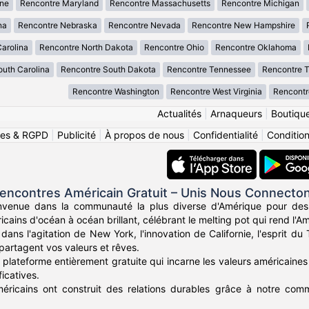
ne
Rencontre Maryland
Rencontre Massachusetts
Rencontre Michigan
na
Rencontre Nebraska
Rencontre Nevada
Rencontre New Hampshire
arolina
Rencontre North Dakota
Rencontre Ohio
Rencontre Oklahoma
uth Carolina
Rencontre South Dakota
Rencontre Tennessee
Rencontre 
Rencontre Washington
Rencontre West Virginia
Rencontr
Actualités
|
Arnaqueurs
|
Boutiqu
ies & RGPD
|
Publicité
|
À propos de nous
|
Confidentialité
|
Conditions
encontres Américain Gratuit – Unis Nous Connecto
nvenue dans la communauté la plus diverse d'Amérique pour des
icains d'océan à océan brillant, célébrant le melting pot qui rend l'Am
ans l'agitation de New York, l'innovation de Californie, l'esprit d
partagent vos valeurs et rêves.
plateforme entièrement gratuite qui incarne les valeurs américaines 
icatives.
méricains ont construit des relations durables grâce à notre commu