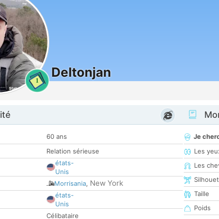
Deltonjan
1
ité
Mon
60 ans
Je cher
Relation sérieuse
Les yeu
états-
Les che
Unis
Silhoue
New York
Morrisania
,
Taille
états-
Unis
Poids
Célibataire