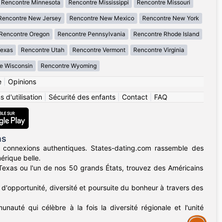
Rencontre Minnesota
Rencontre Mississippi
Rencontre Missouri
Rencontre New Jersey
Rencontre New Mexico
Rencontre New York
Rencontre Oregon
Rencontre Pennsylvania
Rencontre Rhode Island
Texas
Rencontre Utah
Rencontre Vermont
Rencontre Virginia
e Wisconsin
Rencontre Wyoming
e
|
Opinions
 d'utilisation
|
Sécurité des enfants
|
Contact
|
FAQ
ns
 connexions authentiques. States-dating.com rassemble des
érique belle.
u Texas ou l'un de nos 50 grands États, trouvez des Américains
d'opportunité, diversité et poursuite du bonheur à travers des
nauté qui célèbre à la fois la diversité régionale et l'unité
Assistance