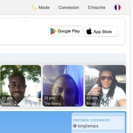
Mode
Connexion
S'inscrire
💖
💕
45 ans
26 ans
40 ans
Bronx
The Bronx
Bronx
dernière connexion
longtemps