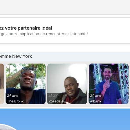
z votre partenaire idéal
💖
rgez notre application de rencontre maintenant !
💕
omme New York
36 ans
41 ans
39 ans
The Bronx
Rosedale
Albany