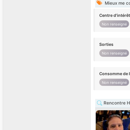
Mieux me co
Centre d'intérê
Non renseigné
Sorties
Non renseigné
Consomme de l'
Non renseigné
Rencontre 