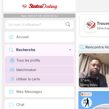
States
Dating
New York 07-08-2026 00:52
Trouve
Télécha
Accueil
Rencontre H
Recherche
Tous les profils
Matchmaker
Utiliser la carte
37 ans
Spring Valley
Mes Messages
0.6/1
Chat