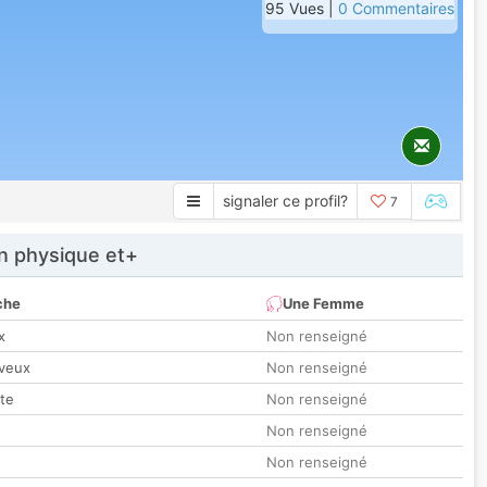
95 Vues |
0 Commentaires
signaler ce profil?
7
 physique et+
che
Une Femme
x
Non renseigné
veux
Non renseigné
tte
Non renseigné
Non renseigné
Non renseigné