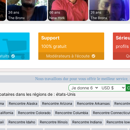
36 ans
66 ans
26 ans
The Bronx
New York
The Bronx
Support
Série
100% gratuit
profils
atuits
Modérateurs à l'écoute
Q
Nous travaillons dur pour vous offrir le meilleur service, 
ataires dans les régions de : états-Unis
ama
Rencontre Alaska
Rencontre Arizona
Rencontre Arkansas
Rencontr
lifornia
Rencontre Colorado
Rencontre Columbia
Rencontre Connecticu
aii
Rencontre Idaho
Rencontre Illinois
Rencontre Indiana
Rencontre Io