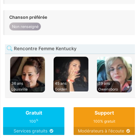
Chanson préférée
Non renseigné
Rencontre Femme Kentucky
36 ans
45 ans
39 ans
Louisville
Golden
Owensboro
Gratuit
Support
%
100
100% gratuit
Services gratuits
Modérateurs à l'écoute