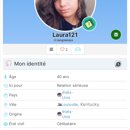
1
Laura121
longtemps
2
Mon identité
Âge
40 ans
Ici pour
Relation sérieuse
états-
Pays
Unis
Kentucky
Ville
Louisville
,
états-
Origine
Unis
État civil
Célibataire