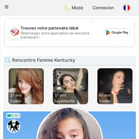
States
Dating
Toggle
Mode
Connexion
navigation
💖
Trouvez votre partenaire idéal
💖
Téléchargez notre application de rencontre
maintenant !
💕
💕
Rencontre Femme Kentucky
27 ans
37 ans
45 ans
Corbin
Fayetteville
Golden
0.9/1