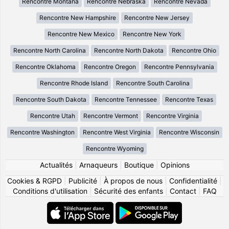
Rencontre Montana
Rencontre Nebraska
Rencontre Nevada
Rencontre New Hampshire
Rencontre New Jersey
Rencontre New Mexico
Rencontre New York
Rencontre North Carolina
Rencontre North Dakota
Rencontre Ohio
Rencontre Oklahoma
Rencontre Oregon
Rencontre Pennsylvania
Rencontre Rhode Island
Rencontre South Carolina
Rencontre South Dakota
Rencontre Tennessee
Rencontre Texas
Rencontre Utah
Rencontre Vermont
Rencontre Virginia
Rencontre Washington
Rencontre West Virginia
Rencontre Wisconsin
Rencontre Wyoming
Actualités
|
Arnaqueurs
|
Boutique
|
Opinions
Cookies & RGPD
|
Publicité
|
À propos de nous
|
Confidentialité
|
Conditions d'utilisation
|
Sécurité des enfants
|
Contact
|
FAQ