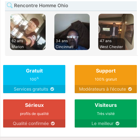
Rencontre Homme Ohio
62 ans
34 ans
47 ans
Marion
Cincinnati
West Chester
Gratuit
Support
%
100
100% gratuit
Services gratuits
Modérateurs à l'écoute
Sérieux
Visiteurs
profils de qualité
Très visité
Qualité confirmée
Le meilleur