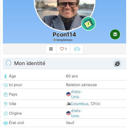
1
Pcon114
longtemps
1
Mon identité
Âge
60 ans
Ici pour
Relation sérieuse
états-
Pays
Unis
Ohio
Ville
Columbus
,
états-
Origine
Unis
État civil
Veuf