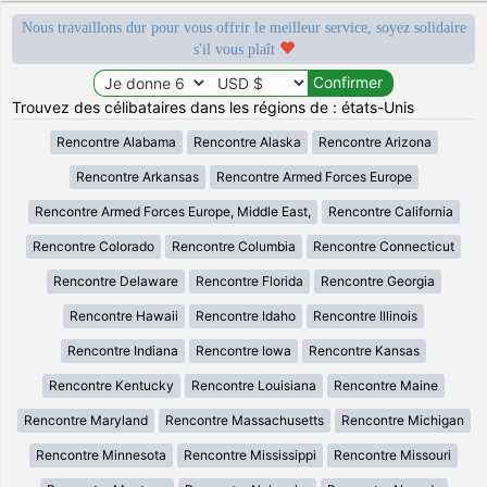
Nous travaillons dur pour vous offrir le meilleur service, soyez solidaire
s'il vous plaît
Trouvez des célibataires dans les régions de : états-Unis
Rencontre Alabama
Rencontre Alaska
Rencontre Arizona
Rencontre Arkansas
Rencontre Armed Forces Europe
Rencontre Armed Forces Europe, Middle East,
Rencontre California
Rencontre Colorado
Rencontre Columbia
Rencontre Connecticut
Rencontre Delaware
Rencontre Florida
Rencontre Georgia
Rencontre Hawaii
Rencontre Idaho
Rencontre Illinois
Rencontre Indiana
Rencontre Iowa
Rencontre Kansas
Rencontre Kentucky
Rencontre Louisiana
Rencontre Maine
Rencontre Maryland
Rencontre Massachusetts
Rencontre Michigan
Rencontre Minnesota
Rencontre Mississippi
Rencontre Missouri