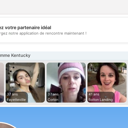
z votre partenaire idéal
💖
rgez notre application de rencontre maintenant !
💕
emme Kentucky
37 ans
37 ans
41 ans
Fayetteville
Corbin
Bolton Landing