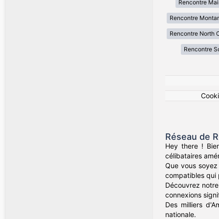
Rencontre Mai
Rencontre Monta
Rencontre North C
Rencontre So
Cook
Réseau de R
Hey there ! Bie
célibataires amér
Que vous soyez d
compatibles qui 
Découvrez notre 
connexions signif
Des milliers d'A
nationale.