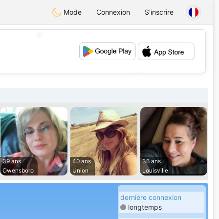
Mode
Connexion
S'inscrire
💖
💕
39 ans
40 ans
36 ans
Owensboro
Union
Louisville
dernière connexion
longtemps