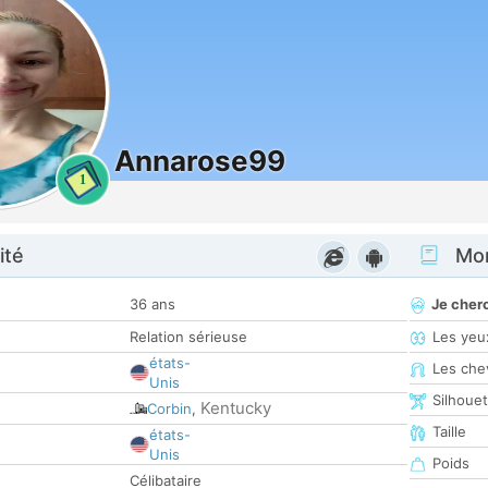
Annarose99
1
ité
Mon
36 ans
Je cher
Relation sérieuse
Les yeu
états-
Les che
Unis
Silhoue
Kentucky
Corbin
,
Taille
états-
Unis
Poids
Célibataire