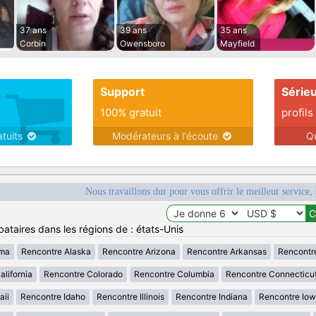
37 ans
39 ans
35 ans
Corbin
Owensboro
Mayfield
Support
Série
100% gratuit
profils
atuits
Modérateurs à l'écoute
Q
Nous travaillons dur pour vous offrir le meilleur service, 
ataires dans les régions de : états-Unis
ama
Rencontre Alaska
Rencontre Arizona
Rencontre Arkansas
Rencontr
lifornia
Rencontre Colorado
Rencontre Columbia
Rencontre Connecticu
aii
Rencontre Idaho
Rencontre Illinois
Rencontre Indiana
Rencontre Io