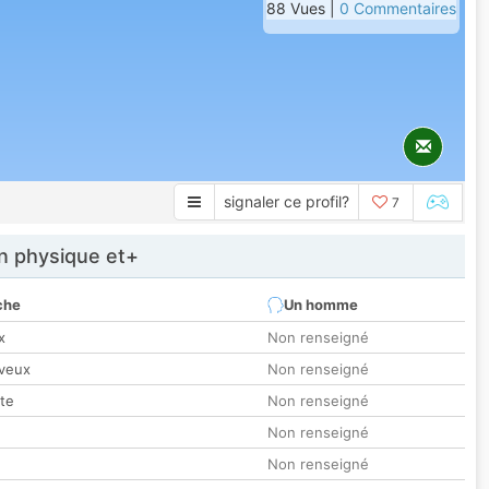
88 Vues |
0 Commentaires
signaler ce profil?
7
 physique et+
che
Un homme
x
Non renseigné
veux
Non renseigné
tte
Non renseigné
Non renseigné
Non renseigné