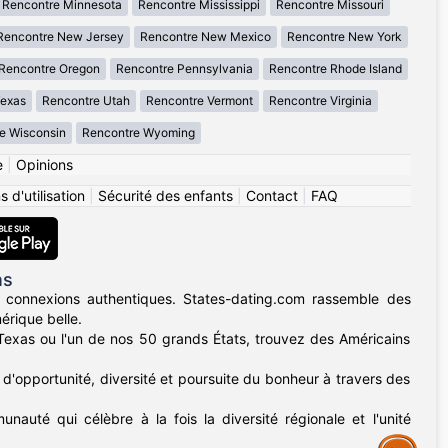
Rencontre Minnesota
Rencontre Mississippi
Rencontre Missouri
Rencontre New Jersey
Rencontre New Mexico
Rencontre New York
Rencontre Oregon
Rencontre Pennsylvania
Rencontre Rhode Island
Texas
Rencontre Utah
Rencontre Vermont
Rencontre Virginia
e Wisconsin
Rencontre Wyoming
e
|
Opinions
 d'utilisation
|
Sécurité des enfants
|
Contact
|
FAQ
ns
 connexions authentiques. States-dating.com rassemble des
érique belle.
u Texas ou l'un de nos 50 grands États, trouvez des Américains
d'opportunité, diversité et poursuite du bonheur à travers des
nauté qui célèbre à la fois la diversité régionale et l'unité
Assistance