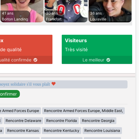
41 ans
30 ans
36 ans
Bolton Landing
Frankfort
Louisville
ux
Visiteurs
 de qualité
Très visité
ualité confirmée
Le meilleur
soyez solidaire s'il vous plaît
e Armed Forces Europe
Rencontre Armed Forces Europe, Middle East,
t
Rencontre Delaware
Rencontre Florida
Rencontre Georgia
wa
Rencontre Kansas
Rencontre Kentucky
Rencontre Louisiana