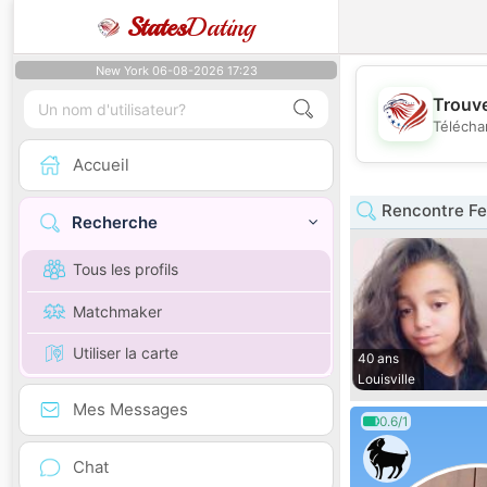
States
Dating
New York 06-08-2026 17:23
Trouve
Télécha
Accueil
Rencontre F
Recherche
Tous les profils
Matchmaker
Utiliser la carte
40 ans
Louisville
Mes Messages
0.6/1
Chat