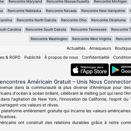
ne
Rencontre Maryland
Rencontre Massachusetts
Rencontre Michigan
na
Rencontre Nebraska
Rencontre Nevada
Rencontre New Hampshire
arolina
Rencontre North Dakota
Rencontre Ohio
Rencontre Oklahoma
uth Carolina
Rencontre South Dakota
Rencontre Tennessee
Rencontre 
Rencontre Washington
Rencontre West Virginia
Rencontr
Actualités
|
Arnaqueurs
|
Boutiqu
ies & RGPD
|
Publicité
|
À propos de nous
|
Confidentialité
|
Conditions
encontres Américain Gratuit – Unis Nous Connecto
nvenue dans la communauté la plus diverse d'Amérique pour des
icains d'océan à océan brillant, célébrant le melting pot qui rend l'Am
ans l'agitation de New York, l'innovation de Californie, l'esprit d
partagent vos valeurs et rêves.
plateforme entièrement gratuite qui incarne les valeurs américaines 
icatives.
méricains ont construit des relations durables grâce à notre commu