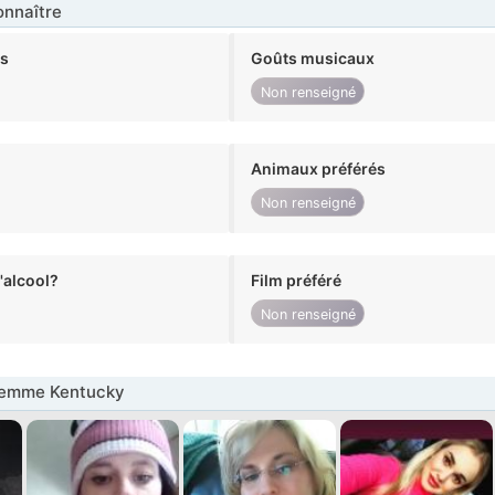
nnaître
ts
Goûts musicaux
Non renseigné
Animaux préférés
Non renseigné
alcool?
Film préféré
Non renseigné
Femme Kentucky