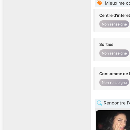
Mieux me co
Centre d'intérê
Non renseigné
Sorties
Non renseigné
Consomme de l'
Non renseigné
Rencontre 