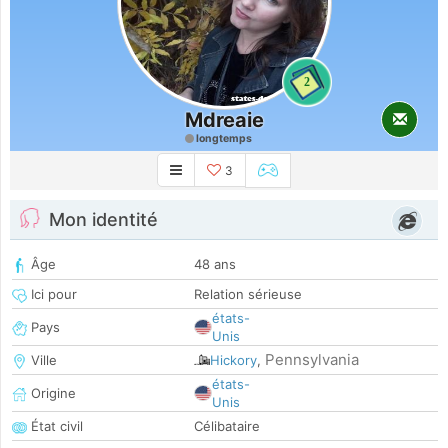
2
Mdreaie
longtemps
3
Mon identité
Âge
48 ans
Ici pour
Relation sérieuse
états-
Pays
Unis
Pennsylvania
Ville
Hickory
,
états-
Origine
Unis
État civil
Célibataire