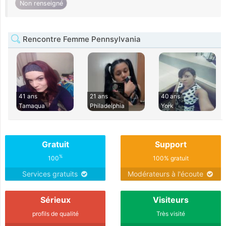
Non renseigné
Rencontre Femme Pennsylvania
41 ans
21 ans
40 ans
Tamaqua
Philadelphia
York
Gratuit
Support
%
100
100% gratuit
Services gratuits
Modérateurs à l'écoute
Sérieux
Visiteurs
profils de qualité
Très visité