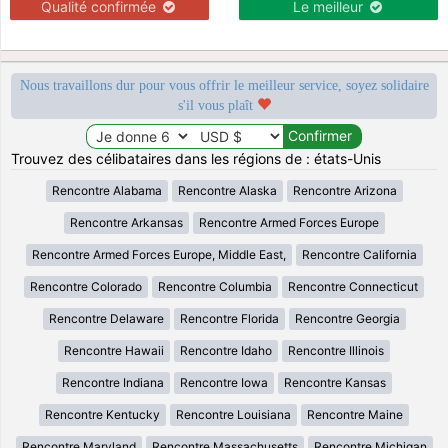
Qualité confirmée
Le meilleur
Nous travaillons dur pour vous offrir le meilleur service, soyez solidaire
s'il vous plaît
Trouvez des célibataires dans les régions de : états-Unis
Rencontre Alabama
Rencontre Alaska
Rencontre Arizona
Rencontre Arkansas
Rencontre Armed Forces Europe
Rencontre Armed Forces Europe, Middle East,
Rencontre California
Rencontre Colorado
Rencontre Columbia
Rencontre Connecticut
Rencontre Delaware
Rencontre Florida
Rencontre Georgia
Rencontre Hawaii
Rencontre Idaho
Rencontre Illinois
Rencontre Indiana
Rencontre Iowa
Rencontre Kansas
Rencontre Kentucky
Rencontre Louisiana
Rencontre Maine
Rencontre Maryland
Rencontre Massachusetts
Rencontre Michigan