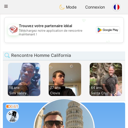
States
Dating
Toggle
Mode
Connexion
navigation
💖
Trouvez votre partenaire idéal
Téléchargez notre application de rencontre
💖
maintenant !
💕
💕
Rencontre Homme California
18 ans
27 ans
64 ans
Simi Valley
Clovis
Santa Cruz
0.6/1