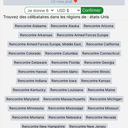
s'il vous plaît
Trouvez des célibataires dans les régions de : états-Unis
Rencontre Alabama
Rencontre Alaska
Rencontre Arizona
Rencontre Arkansas
Rencontre Armed Forces Europe
Rencontre Armed Forces Europe, Middle East,
Rencontre California
Rencontre Colorado
Rencontre Columbia
Rencontre Connecticut
Rencontre Delaware
Rencontre Florida
Rencontre Georgia
Rencontre Hawaii
Rencontre Idaho
Rencontre Illinois
Rencontre Indiana
Rencontre Iowa
Rencontre Kansas
Rencontre Kentucky
Rencontre Louisiana
Rencontre Maine
Rencontre Maryland
Rencontre Massachusetts
Rencontre Michigan
Rencontre Minnesota
Rencontre Mississippi
Rencontre Missouri
Rencontre Montana
Rencontre Nebraska
Rencontre Nevada
Rencontre New Hampshire
Rencontre New Jersey