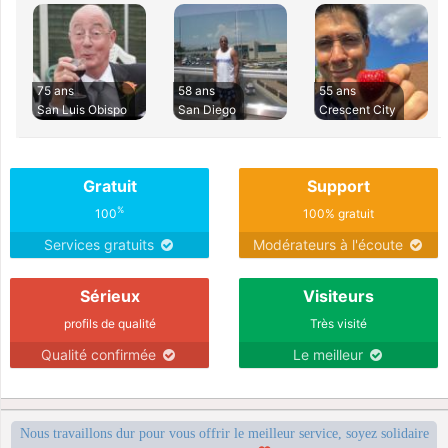
75 ans
58 ans
55 ans
San Luis Obispo
San Diego
Crescent City
Gratuit
Support
%
100
100% gratuit
Services gratuits
Modérateurs à l'écoute
Sérieux
Visiteurs
profils de qualité
Très visité
Qualité confirmée
Le meilleur
Nous travaillons dur pour vous offrir le meilleur service, soyez solidaire