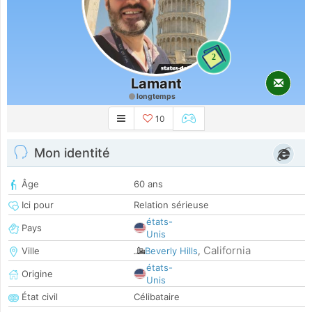
2
Lamant
longtemps
10
Mon identité
Âge
60 ans
Ici pour
Relation sérieuse
états-
Pays
Unis
California
Ville
Beverly Hills
,
états-
Origine
Unis
État civil
Célibataire