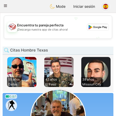
States
Dating
Toggle
Mode
Iniciar sesión
navigation
💖
Encuentra tu pareja perfecta
💖
¡Descarga nuestra app de citas ahora!
💕
💕
Citas Hombre Texas
55 años
42 años
38 años
Dallas
El Paso
Missouri City
0.8/1