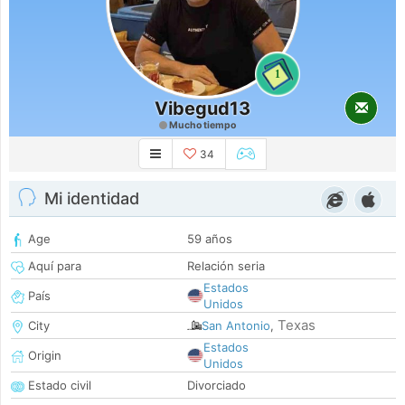
1
Vibegud13
Mucho tiempo
34
Mi identidad
Age
59 años
Aquí para
Relación seria
Estados
País
Unidos
Texas
City
San Antonio
,
Estados
Origin
Unidos
Estado civil
Divorciado