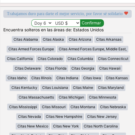
Trabajamos duro para darte el mejor servicio, por favor sé solidario
Encuentra solteros en las áreas de: Estados Unidos
Citas Alabama
Citas Alaska
Citas Arizona
Citas Arkansas
Citas Armed Forces Europe
Citas Armed Forces Europe, Middle East,
Citas California
Citas Colorado
Citas Columbia
Citas Connecticut
Citas Delaware
Citas Florida
Citas Georgia
Citas Hawaii
Citas Idaho
Citas Illinois
Citas Indiana
Citas Iowa
Citas Kansas
Citas Kentucky
Citas Louisiana
Citas Maine
Citas Maryland
Citas Massachusetts
Citas Michigan
Citas Minnesota
Citas Mississippi
Citas Missouri
Citas Montana
Citas Nebraska
Citas Nevada
Citas New Hampshire
Citas New Jersey
Citas New Mexico
Citas New York
Citas North Carolina