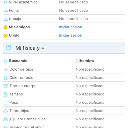
Nivel académico
No especificado
Fumar
No especificado
trabajo
No especificado
Mis amigos
Iniciar sesión
Unido
Iniciar sesión
Mi física y +
Buscando
hembra
Color de ojos
No especificado
Color de pelo
No especificado
Tipo de cuerpo
No especificado
Tamaño
No especificado
Peso
No especificado
Tener hijos
No especificado
¿Quieres tener hijos
No especificado
Movido por el amor
No especificado