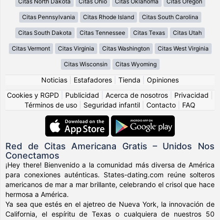
Citas North Dakota
Citas Ohio
Citas Oklahoma
Citas Oregon
Citas Pennsylvania
Citas Rhode Island
Citas South Carolina
Citas South Dakota
Citas Tennessee
Citas Texas
Citas Utah
Citas Vermont
Citas Virginia
Citas Washington
Citas West Virginia
Citas Wisconsin
Citas Wyoming
Noticias
|
Estafadores
|
Tienda
|
Opiniones
Cookies y RGPD
|
Publicidad
|
Acerca de nosotros
|
Privacidad
|
Términos de uso
|
Seguridad infantil
|
Contacto
|
FAQ
Red de Citas Americana Gratis – Unidos Nos
Conectamos
¡Hey there! Bienvenido a la comunidad más diversa de América
para conexiones auténticas. States-dating.com reúne solteros
americanos de mar a mar brillante, celebrando el crisol que hace
hermosa a América.
Ya sea que estés en el ajetreo de Nueva York, la innovación de
California, el espíritu de Texas o cualquiera de nuestros 50