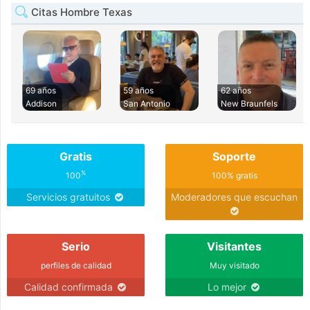
Citas Hombre Texas
69 años
59 años
62 años
Addison
San Antonio
New Braunfels
Gratis
Soporte
%
100
100% gratis
Servicios gratuitos
Moderadores que escuchan
Serio
Visitantes
perfiles de calidad
Muy visitado
Calidad confirmada
Lo mejor