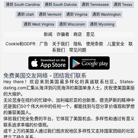
遇到 South Carolina
遇到 South Dakota
遇到 Tennessee
遇到 Texas
遇到 Utah
遇到 Vermont
遇到 Virginia
遇到 Washington
遇到 West Virginia
遇到 Wisconsin
遇到 Wyoming
新闻
|
诈骗者
|
商店
|
意见
Cookie和GDPR
|
广告
|
关于我们
|
隐私
|
使用条款
|
儿童安全
|
联
系我们
|
常见问题
免费美国交友网络 - 团结我们联系
Hey there！欢迎来到美国最多样化的真诚联系社区。States-
dating.com汇集从海洋到闪亮海洋的美国单身人士，庆祝使美国美丽
的大熔炉。
无论您身在纽约的忙碌中、加利福尼亚的创新里、德克萨斯的精神中
还是我们50个伟大州中的任何一个，都能找到与您分享价值观和梦想
的兼容美国人。
体验我们完全免费的平台，它体现了美国机会、多样性和通过有意义
联系追求幸福的价值观。
成千上万的美国人通过我们既庆祝地区多样性又支持国家团结的社区
建立了持久关系。