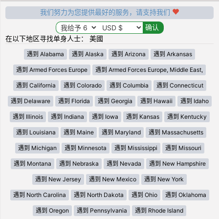
我们努力为您提供最好的服务，请支持我们
在以下地区寻找单身人士： 美國
遇到 Alabama
遇到 Alaska
遇到 Arizona
遇到 Arkansas
遇到 Armed Forces Europe
遇到 Armed Forces Europe, Middle East,
遇到 California
遇到 Colorado
遇到 Columbia
遇到 Connecticut
遇到 Delaware
遇到 Florida
遇到 Georgia
遇到 Hawaii
遇到 Idaho
遇到 Illinois
遇到 Indiana
遇到 Iowa
遇到 Kansas
遇到 Kentucky
遇到 Louisiana
遇到 Maine
遇到 Maryland
遇到 Massachusetts
遇到 Michigan
遇到 Minnesota
遇到 Mississippi
遇到 Missouri
遇到 Montana
遇到 Nebraska
遇到 Nevada
遇到 New Hampshire
遇到 New Jersey
遇到 New Mexico
遇到 New York
遇到 North Carolina
遇到 North Dakota
遇到 Ohio
遇到 Oklahoma
遇到 Oregon
遇到 Pennsylvania
遇到 Rhode Island