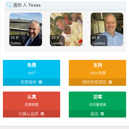
遇到 人 Texas
55 岁
32 岁
66 岁
Dallas
Laredo
Cypress
免费
支持
%
100
100%免费
免费服务
倾听的管理员
认真
访客
优质档案
访问量很高
已确认品质
最佳