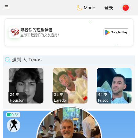
States
Dating
Toggle
Mode
登录
navigation
💖
寻找你的理想伴侣
💖
立即下载我们的交友应用！
💕
💕
遇到 人 Texas
24 岁
32 岁
44 岁
Houston
Laredo
Frisco
0.8/1