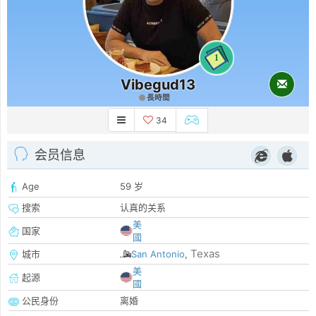
1
Vibegud13
長時間
34
会员信息
Age
59 岁
搜索
认真的关系
美
国家
國
Texas
城市
San Antonio
,
美
起源
國
公民身份
离婚