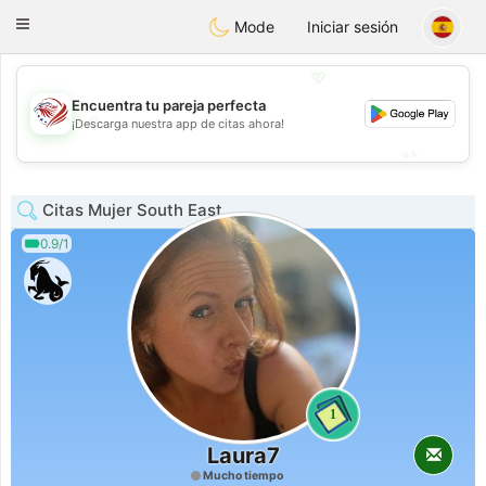
States
Dating
Toggle
Mode
Iniciar sesión
navigation
💖
Encuentra tu pareja perfecta
💖
¡Descarga nuestra app de citas ahora!
💕
💕
Citas Mujer South East
0.9/1
1
Laura7
Mucho tiempo