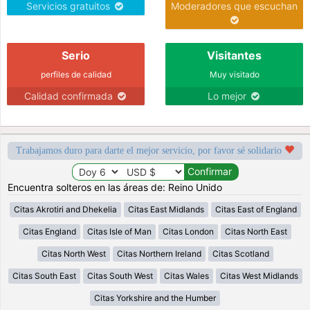
Servicios gratuitos
Moderadores que escuchan
Serio
Visitantes
perfiles de calidad
Muy visitado
Calidad confirmada
Lo mejor
Trabajamos duro para darte el mejor servicio, por favor sé solidario
Encuentra solteros en las áreas de: Reino Unido
Citas Akrotiri and Dhekelia
Citas East Midlands
Citas East of England
Citas England
Citas Isle of Man
Citas London
Citas North East
Citas North West
Citas Northern Ireland
Citas Scotland
Citas South East
Citas South West
Citas Wales
Citas West Midlands
Citas Yorkshire and the Humber