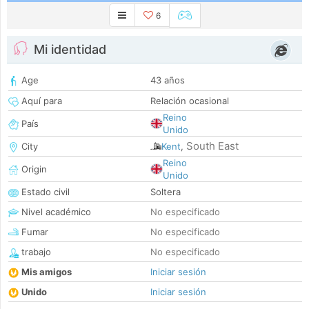
6
Mi identidad
Age
43 años
Aquí para
Relación ocasional
Reino
País
Unido
South East
City
Kent
,
Reino
Origin
Unido
Estado civil
Soltera
Nivel académico
No especificado
Fumar
No especificado
trabajo
No especificado
Mis amigos
Iniciar sesión
Unido
Iniciar sesión