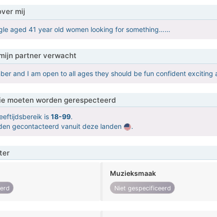
over mij
ingle aged 41 year old women looking for something……
mijn partner verwacht
mber and I am open to all ages they should be fun confident exciting 
 die moeten worden gerespecteerd
eeftijdsbereik is
18-99
.
orden gecontacteerd vanuit deze landen
.
ter
Muzieksmaak
eerd
Niet gespecificeerd