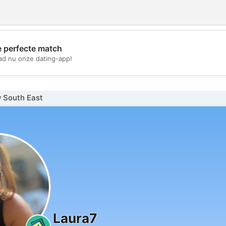
e perfecte match
💖
d nu onze dating-app!
💕
 South East
Laura7