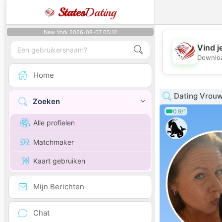
States
Dating
New York 2026-08-07 05:12
Vind j
Downloa
Home
Dating Vrouw
Zoeken
0.9/1
Alle profielen
Matchmaker
Kaart gebruiken
Mijn Berichten
Chat