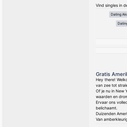
Vind singles in 
Dating Akr
Datin
Gratis Amer
Hey there! Welk
van zee tot stra
Of je nu in New 
waarden en drom
Ervaar ons volle
belichaamt.
Duizenden Amerik
Van amberkleuri