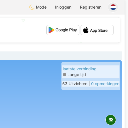
Mode
Inloggen
Registreren
💖
💕
laatste verbinding
Lange tijd
63 Uitzichten |
0 opmerkingen