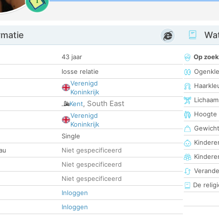
1
rmatie
Wat
43 jaar
Op zoek
losse relatie
Ogenkle
Verenigd
Haarkle
Koninkrijk
Lichaam
South East
Kent
,
Hoogte
Verenigd
Koninkrijk
Gewich
Single
Kinderen
au
Niet gespecificeerd
Kindere
Niet gespecificeerd
Verander
Niet gespecificeerd
De religi
Inloggen
Inloggen