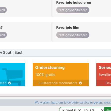
Favoriete huisdieren
eerd
Niet gespecificeerd
n?
Favoriete film
eerd
Niet gespecificeerd
w South East
Ondersteuning
Serie
100% gratis
kwalite
nsten
Luisterende moderators
Bev
We werken hard om je de beste service te geven, wees