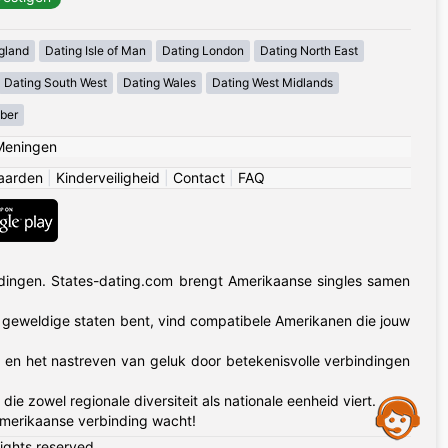
gland
Dating Isle of Man
Dating London
Dating North East
Dating South West
Dating Wales
Dating West Midlands
mber
Meningen
aarden
|
Kinderveiligheid
|
Contact
|
FAQ
dingen. States-dating.com brengt Amerikaanse singles samen
50 geweldige staten bent, vind compatibele Amerikanen die jouw
t en het nastreven van geluk door betekenisvolle verbindingen
zowel regionale diversiteit als nationale eenheid viert.
Assistance
Amerikaanse verbinding wacht!
rights reserved.