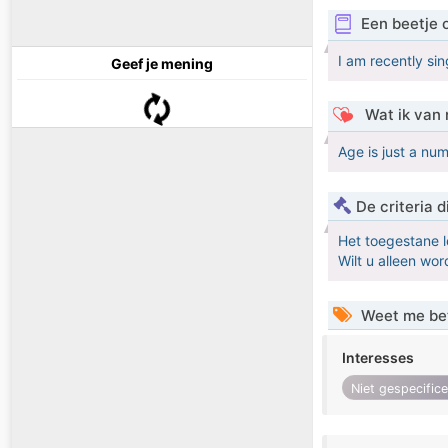
Een beetje 
I am recently s
Geef je mening
Wat ik van 
Age is just a nu
De criteria
Het toegestane l
Wilt u alleen w
Weet me be
Interesses
Niet gespecific