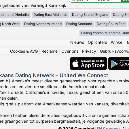
de gebieden van: Verenigd Koninkrijk
otiri and Dhekelia
Dating East Midlands
Dating East of England
Dating En
g North West
Dating Northern Ireland
Dating Scotland
Dating South East
Dating Yorkshire and the Hu
Nieuws
|
Oplichters
|
Winkel
|
Cookies & AVG
|
Reclame
|
Over ons
|
Privacy
|
Gebruiksvoorw
ikaans Dating Netwerk – United We Connect
om bij Amerika's meest diverse gemeenschap voor oprechte verbin
lende zee, en viert de smeltkroes die Amerika mooi maakt.
York's drukte, Californië's innovatie, Texas' geest of een van onze 
en delen.
dig gratis platform dat Amerikaanse waarden van kansen, diversitei
anen hebben blijvende relaties opgebouwd via onze gemeenschap die 
ge graangolven tot purperen bergmajesteit, je volgende geweldige 
© 2026 Copyright
ISN Connect
.
All 