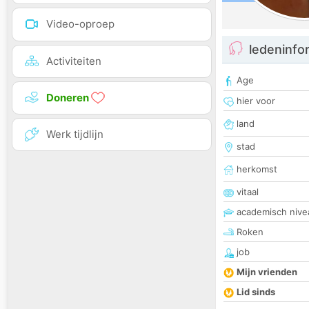
Video-oproep
ledeninfo
Activiteiten
Age
Doneren
hier voor
land
Werk tijdlijn
stad
herkomst
vitaal
academisch nive
Roken
job
Mijn vrienden
Lid sinds