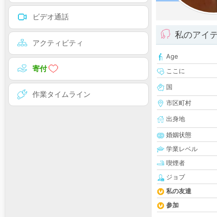
ビデオ通話
私のアイ
アクティビティ
Age
寄付
ここに
国
作業タイムライン
市区町村
出身地
婚姻状態
学業レベル
喫煙者
ジョブ
私の友達
参加