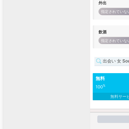
外出
指定されていな
飲酒
指定されていな
出会い 女 Sout
無料
%
100
無料サー