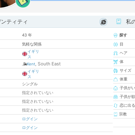
1
デンティティ
私
43 年
探す
気軽な関係
目
イギリ
ヘア
ス
体
South East
Kent
,
サイズ
イギリ
ス
体重
シングル
子供が
指定されていない
子供が
指定されていない
恋に出
指定されていない
宗教
ログイン
ログイン