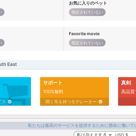
お気に入りのペット
い
指定されていない
Favorite movie
い
指定されていない
h East
サポート
真剣
100%無料
高品質
ビス
聞く耳を持つモデレーター
私たちは最高のサービスを提供するために懸命に働いて