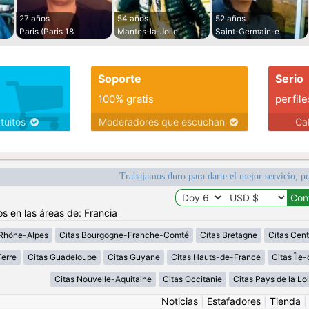
27 años
54 años
52 años
Paris (Paris 18
Mantes-la-Jolie
Saint-Germain-e
Soporte
Serio
100% gratis
perfile
atuitos
Moderadores que escuchan
Ca
Trabajamos duro para darte el mejor servicio, po
os en las áreas de: Francia
Rhône-Alpes
Citas Bourgogne-Franche-Comté
Citas Bretagne
Citas Cent
erre
Citas Guadeloupe
Citas Guyane
Citas Hauts-de-France
Citas Île
Citas Nouvelle-Aquitaine
Citas Occitanie
Citas Pays de la Loi
Noticias
|
Estafadores
|
Tienda