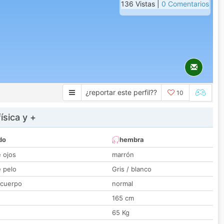
136 Vistas |
0 Comentarios
¿reportar este perfil??
10
ísica y +
do
hembra
e ojos
marrón
e pelo
Gris / blanco
 cuerpo
normal
165 cm
65 Kg