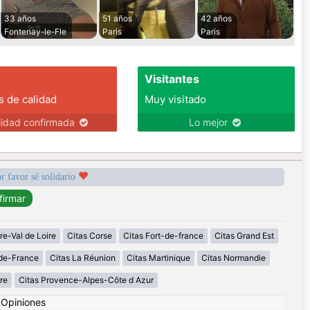
33 años
51 años
42 años
Fontenay-le-Fle
Paris
Paris
Visitantes
s de calidad
Muy visitado
lidad confirmada
Lo mejor
r favor sé solidario
re-Val de Loire
Citas Corse
Citas Fort-de-france
Citas Grand Est
-de-France
Citas La Réunion
Citas Martinique
Citas Normandie
re
Citas Provence-Alpes-Côte d Azur
|
Opiniones