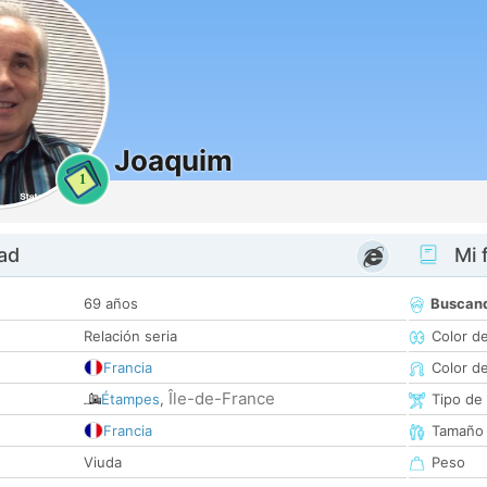
Joaquim
1
dad
Mi f
69 años
Buscan
Relación seria
Color d
Francia
Color d
Île-de-France
Étampes
,
Tipo de
Francia
Tamaño
Viuda
Peso