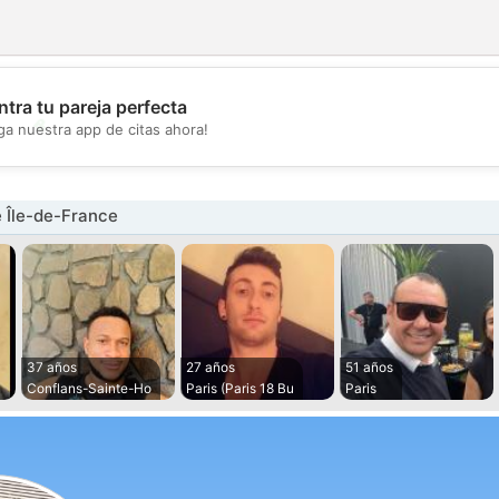
tra tu pareja perfecta
💖
ga nuestra app de citas ahora!
💕
 Île-de-France
37 años
27 años
51 años
Conflans-Sainte-Ho
Paris (Paris 18 Bu
Paris