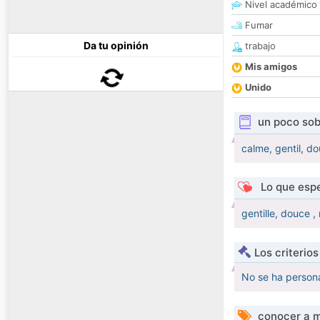
Nivel académico
Fumar
Da tu opinión
trabajo
Mis amigos
Unido
un poco sob
calme, gentil, d
Lo que espe
gentille, douce ,
Los criterio
No se ha persona
conocer a m