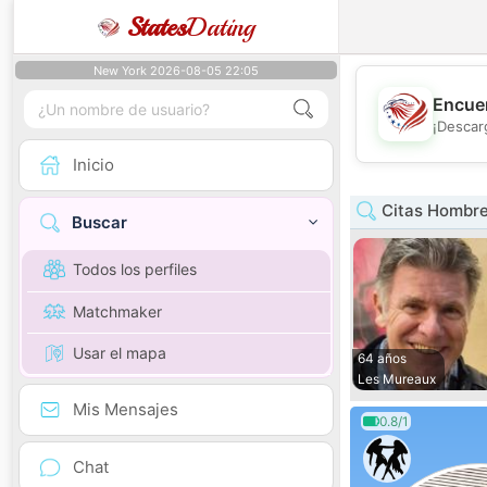
States
Dating
New York 2026-08-05 22:05
Encuen
¡Descar
Inicio
Citas Hombre
Buscar
Todos los perfiles
Matchmaker
Usar el mapa
64 años
Les Mureaux
Mis Mensajes
0.8/1
Chat