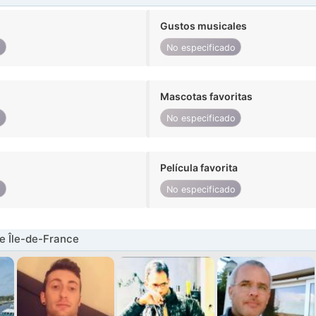
Gustos musicales
o
No especificado
Mascotas favoritas
o
No especificado
Película favorita
o
No especificado
e Île-de-France