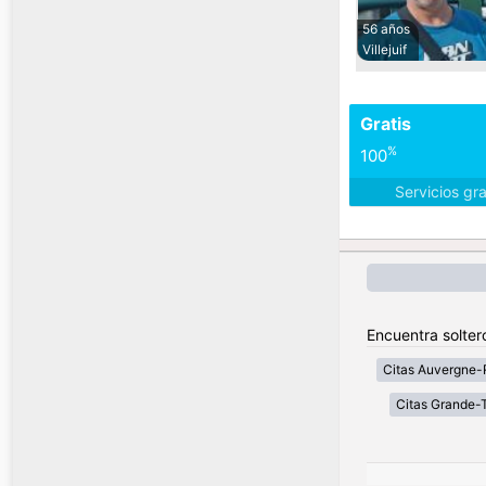
56 años
Villejuif
Gratis
%
100
Servicios gr
Encuentra solter
Citas Auvergne-
Citas Grande-T