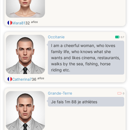
años
Mara81
32
Occitanie
0.7
I am a cheerful woman, who loves
family life, who knows what she
wants and likes cinema, restaurants,
walks by the sea, fishing, horse
riding etc.
años
Catherina7
36
Grande-Terre
0
Je fais 1m 88 je athlètes