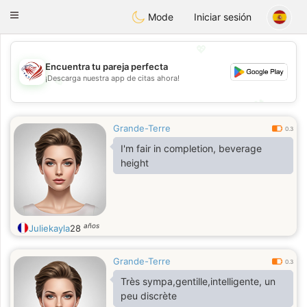
States
Dating
Toggle
Mode
Iniciar sesión
navigation
💖
Encuentra tu pareja perfecta
¡Descarga nuestra app de citas ahora!
💖
💕
💕
Grande-Terre
0.3
I'm fair in completion, beverage
height
años
Juliekayla
28
Grande-Terre
0.3
Très sympa,gentille,intelligente, un
peu discrète