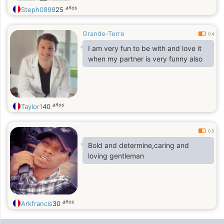
años
Steph0898
25
Grande-Terre
0.4
I am very fun to be with and love it
when my partner is very funny also
años
Taylor1
40
0.5
Bold and determine,caring and
loving gentleman
años
Arkfrancis
30