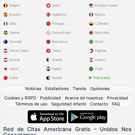
Bélgica
Suiza
Estados Unidos
España
Inglaterra
México
Italia
Portugal
Colombia
Suecia
Desactivado
Mascotas
Australia
Marruecos
Brasil
Países Bajos
Túnez
Filipinas
Austria
Argelia
Líbano
Japón
Egipto
Golfo
China
Kuwait
Toda la lista
Noticias
|
Estafadores
|
Tienda
|
Opiniones
Cookies y RGPD
|
Publicidad
|
Acerca de nosotros
|
Privacidad
|
Términos de uso
|
Seguridad infantil
|
Contacto
|
FAQ
Red de Citas Americana Gratis – Unidos Nos
Conectamos