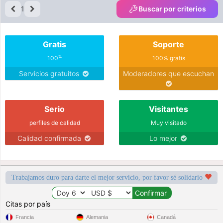
1
Buscar por criterios
Gratis
Soporte
%
100
100% gratis
Servicios gratuitos
Moderadores que escuchan
Serio
Visitantes
perfiles de calidad
Muy visitado
Calidad confirmada
Lo mejor
Trabajamos duro para darte el mejor servicio, por favor sé solidario
Citas por país
Francia
Alemania
Canadá