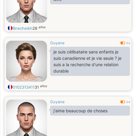
años
Bnecheikh
26
Guyane
0.3
je suis célibataire sans enfants je
suis canadienne et je vie seule ? je
suis a la recherche d'une relation
durable
años
0102313411
31
Guyane
0.4
j'aime beaucoup de choses