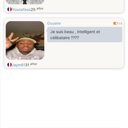
años
Youcefess
25
Guyane
0.5
Je suis beau , intelligent et
célibataire ????
años
Jaym91
31