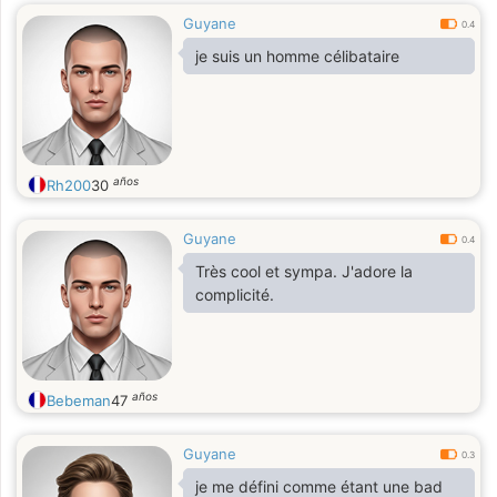
Guyane
0.4
je suis un homme célibataire
años
Rh200
30
Guyane
0.4
Très cool et sympa. J'adore la
complicité.
años
Bebeman
47
Guyane
0.3
je me défini comme étant une bad