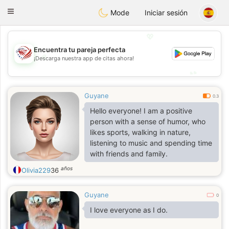
States
Dating
Toggle
Mode
Iniciar sesión
navigation
💖
Encuentra tu pareja perfecta
💖
¡Descarga nuestra app de citas ahora!
💕
💕
Guyane
0.3
Hello everyone! I am a positive
person with a sense of humor, who
likes sports, walking in nature,
listening to music and spending time
with friends and family.
años
Olivia229
36
Guyane
0
I love everyone as I do.