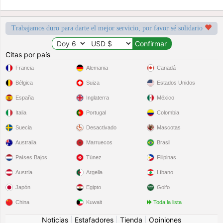
Trabajamos duro para darte el mejor servicio, por favor sé solidario
Citas por país
Francia
Alemania
Canadá
Bélgica
Suiza
Estados Unidos
España
Inglaterra
México
Italia
Portugal
Colombia
Suecia
Desactivado
Mascotas
Australia
Marruecos
Brasil
Países Bajos
Túnez
Filipinas
Austria
Argelia
Líbano
Japón
Egipto
Golfo
China
Kuwait
Toda la lista
Noticias
|
Estafadores
|
Tienda
|
Opiniones