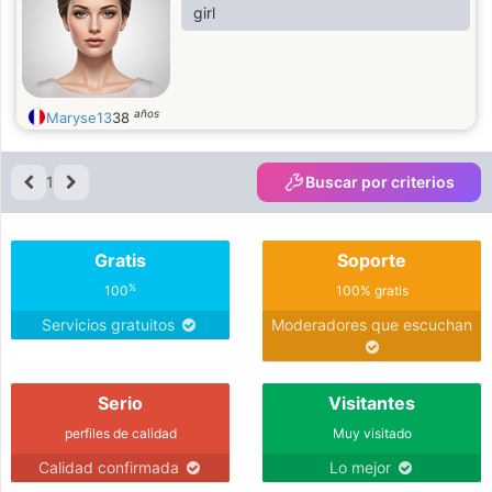
girl
años
Maryse13
38
1
Buscar por criterios
Gratis
Soporte
%
100
100% gratis
Servicios gratuitos
Moderadores que escuchan
Serio
Visitantes
perfiles de calidad
Muy visitado
Calidad confirmada
Lo mejor