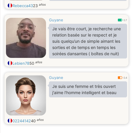
años
Rebecca43
23
Guyane
0.7
Je vais être court, je recherche une
relation basée sur le respect et je
suis quelqu’un de simple aimant les
sorties et de temps en temps les
soirées dansantes ( boîtes de nuit)
años
Lebien78
50
Guyane
0.4
Je suis une femme et très ouvert
j'aime l'homme intelligent et beau
años
02244142
40