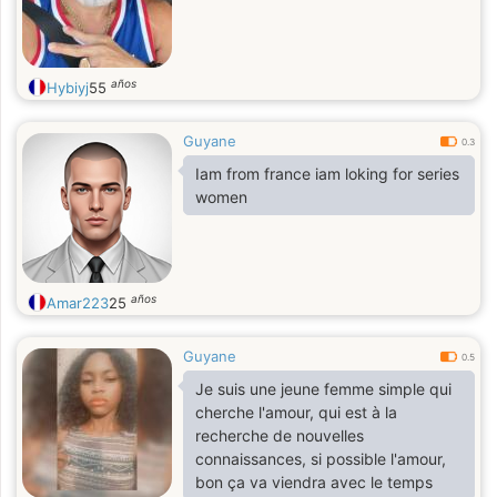
años
Hybiyj
55
Guyane
0.3
Iam from france iam loking for series
women
años
Amar223
25
Guyane
0.5
Je suis une jeune femme simple qui
cherche l'amour, qui est à la
recherche de nouvelles
connaissances, si possible l'amour,
bon ça va viendra avec le temps