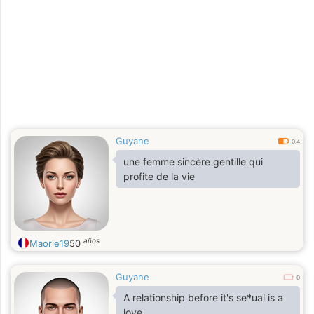
Guyane
0.4
une femme sincère gentille qui
profite de la vie
años
Maorie19
50
Guyane
0
A relationship before it's se*ual is a
love