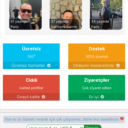
51 yaşında
37 yaşında
34 yaşında
Paris
Conflans-Sainte
Paris
Ücretsiz
Destek
%
100
100% ücretsiz
Ücretsiz hizmetler
Dinleyen moderatörler
Ciddi
Ziyaretçiler
kaliteli profiller
Çok ziyaret edilen
Onaylı kalite
En iyi
Size en iyi hizmeti vermek için çok çalışıyoruz, lütfen bizi destekleyin