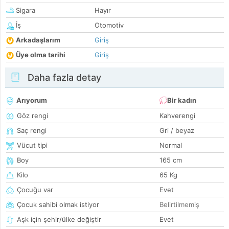
Sigara
Hayır
İş
Otomotiv
Arkadaşlarım
Giriş
Üye olma tarihi
Giriş
Daha fazla detay
Arıyorum
Bir kadın
Göz rengi
Kahverengi
Saç rengi
Gri / beyaz
Vücut tipi
Normal
Boy
165 cm
Kilo
65 Kg
Çocuğu var
Evet
Çocuk sahibi olmak istiyor
Belirtilmemiş
Aşk için şehir/ülke değiştir
Evet