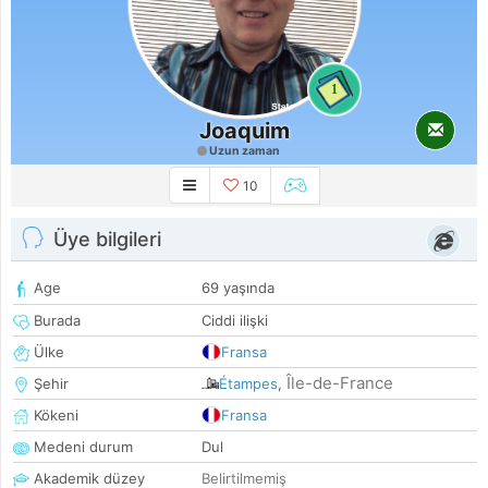
1
Joaquim
Uzun zaman
10
Üye bilgileri
Age
69 yaşında
Burada
Ciddi ilişki
Ülke
Fransa
Île-de-France
Şehir
Étampes
,
Kökeni
Fransa
Medeni durum
Dul
Akademik düzey
Belirtilmemiş