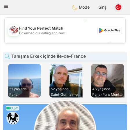
States
Dating
Toggle
Mode
Giriş
navigation
💖
Find Your Perfect Match
💖
Download our dating app now!
💕
💕
Tanışma Erkek içinde Île-de-France
51 yaşında
52 yaşında
46 yaşında
Paris
Saint-Germain-en-L
Paris (Parc Montso
0.8/1