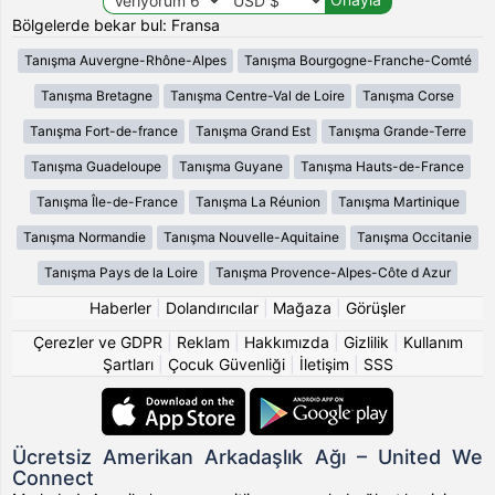
Bölgelerde bekar bul: Fransa
Tanışma Auvergne-Rhône-Alpes
Tanışma Bourgogne-Franche-Comté
Tanışma Bretagne
Tanışma Centre-Val de Loire
Tanışma Corse
Tanışma Fort-de-france
Tanışma Grand Est
Tanışma Grande-Terre
Tanışma Guadeloupe
Tanışma Guyane
Tanışma Hauts-de-France
Tanışma Île-de-France
Tanışma La Réunion
Tanışma Martinique
Tanışma Normandie
Tanışma Nouvelle-Aquitaine
Tanışma Occitanie
Tanışma Pays de la Loire
Tanışma Provence-Alpes-Côte d Azur
Haberler
|
Dolandırıcılar
|
Mağaza
|
Görüşler
Çerezler ve GDPR
|
Reklam
|
Hakkımızda
|
Gizlilik
|
Kullanım
Şartları
|
Çocuk Güvenliği
|
İletişim
|
SSS
Ücretsiz Amerikan Arkadaşlık Ağı – United We
Connect