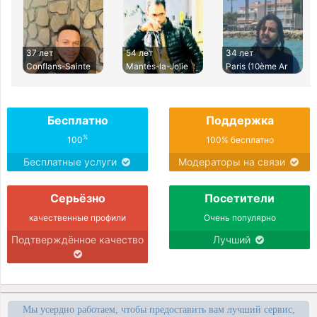
37 лет
54 лет
34 лет
Conflans-Sainte
Mantes-la-Jolie
Paris (10ème Ar
Бесплатно
Поддержка
%
100
100% бесплатно
Бесплатные услуги
Модераторы на связи
Серьёзно
Посетители
качественные профили
Очень популярно
Подтверждённое качество
Лучший
Мы усердно работаем, чтобы предоставить вам лучший сервис,