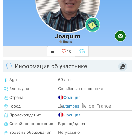
1
Joaquim
Давно
10
Информация об участнике
Age
69 лет
Здесь для
Серьёзные отношения
Страна
Франция
Île-de-France
Город
Étampes
,
Происхождение
Франция
Семейное положение
Вдовец/вдова
Уровень образования
Не указано