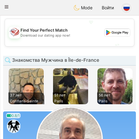
States
Dating
Toggle
Mode
Войти
navigation
💖
Find Your Perfect Match
💖
Download our dating app now!
💕
💕
Знакомства Мужчина в Île-de-France
37 лет
51 лет
56 лет
Conflans-Sainte-Ho
Paris
Paris
0.8/1