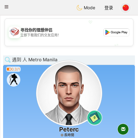
States
Dating
Toggle
Mode
登录
navigation
💖
寻找你的理想伴侣
💖
立即下载我们的交友应用！
💕
💕
遇到 人 Metro Manila
0.3/1
0
Peterc
長時間