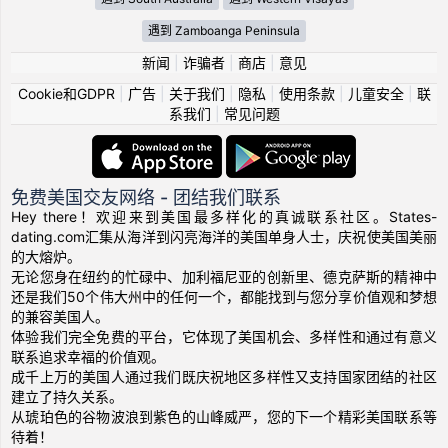
遇到 Zamboanga Peninsula
新闻
|
诈骗者
|
商店
|
意见
Cookie和GDPR
|
广告
|
关于我们
|
隐私
|
使用条款
|
儿童安全
|
联
系我们
|
常见问题
免费美国交友网络 - 团结我们联系
Hey there！欢迎来到美国最多样化的真诚联系社区。States-
dating.com汇集从海洋到闪亮海洋的美国单身人士，庆祝使美国美丽
的大熔炉。
无论您身在纽约的忙碌中、加利福尼亚的创新里、德克萨斯的精神中
还是我们50个伟大州中的任何一个，都能找到与您分享价值观和梦想
的兼容美国人。
体验我们完全免费的平台，它体现了美国机会、多样性和通过有意义
联系追求幸福的价值观。
成千上万的美国人通过我们既庆祝地区多样性又支持国家团结的社区
建立了持久关系。
从琥珀色的谷物波浪到紫色的山峰威严，您的下一个精彩美国联系等
待着！