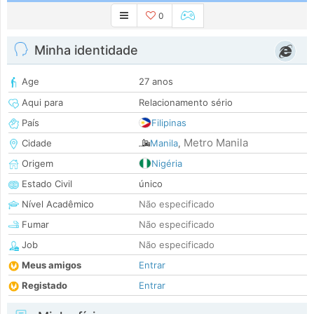
0
Minha identidade
Age
27 anos
Aqui para
Relacionamento sério
País
Filipinas
Metro Manila
Cidade
Manila
,
Origem
Nigéria
Estado Civil
único
Nível Acadêmico
Não especificado
Fumar
Não especificado
Job
Não especificado
Meus amigos
Entrar
Registado
Entrar