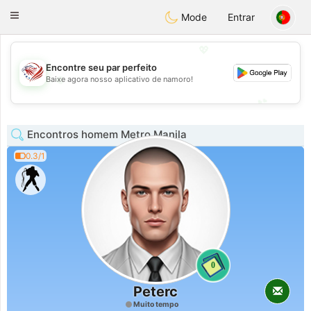
States
Dating
Toggle
Mode
Entrar
navigation
💖
Encontre seu par perfeito
💖
Baixe agora nosso aplicativo de namoro!
💕
💕
Encontros homem Metro Manila
0.3/1
0
Peterc
Muito tempo