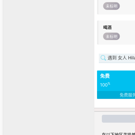
未标明
喝酒
未标明
遇到 女人 Hila
免费
%
100
免费服
在以下地区寻找单