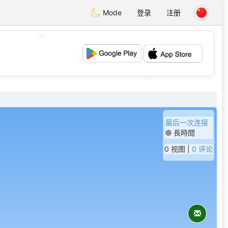
Mode
登录
注册
💖
💕
最后一次连接
長時間
0 视图 |
0 评论