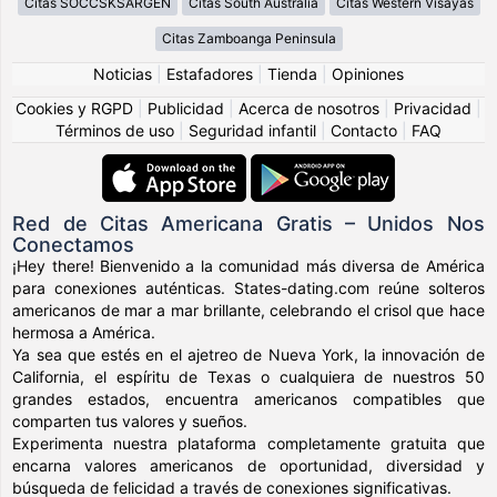
Citas SOCCSKSARGEN
Citas South Australia
Citas Western Visayas
Citas Zamboanga Peninsula
Noticias
|
Estafadores
|
Tienda
|
Opiniones
Cookies y RGPD
|
Publicidad
|
Acerca de nosotros
|
Privacidad
|
Términos de uso
|
Seguridad infantil
|
Contacto
|
FAQ
Red de Citas Americana Gratis – Unidos Nos
Conectamos
¡Hey there! Bienvenido a la comunidad más diversa de América
para conexiones auténticas. States-dating.com reúne solteros
americanos de mar a mar brillante, celebrando el crisol que hace
hermosa a América.
Ya sea que estés en el ajetreo de Nueva York, la innovación de
California, el espíritu de Texas o cualquiera de nuestros 50
grandes estados, encuentra americanos compatibles que
comparten tus valores y sueños.
Experimenta nuestra plataforma completamente gratuita que
encarna valores americanos de oportunidad, diversidad y
búsqueda de felicidad a través de conexiones significativas.