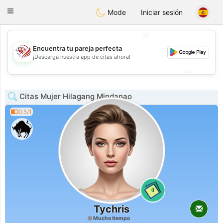
States
Dating
Toggle
Mode
Iniciar sesión
navigation
💖
Encuentra tu pareja perfecta
💖
¡Descarga nuestra app de citas ahora!
💕
💕
Citas Mujer Hilagang Mindanao
0.5/1
0
Tychris
Mucho tiempo