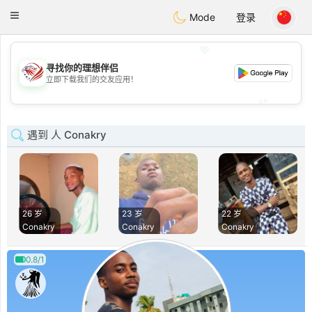
States
Dating
Toggle
Mode
登录
navigation
💖
寻找你的理想伴侣
💖
立即下载我们的交友应用！
💕
💕
遇到 人 Conakry
26 岁
23 岁
22 岁
Conakry
Conakry
Conakry
0.8/1