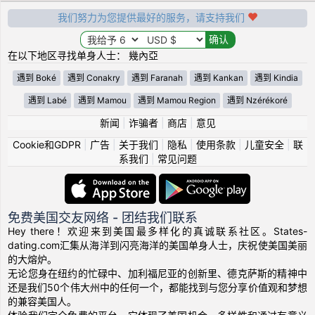
我们努力为您提供最好的服务，请支持我们
在以下地区寻找单身人士： 幾內亞
遇到 Boké
遇到 Conakry
遇到 Faranah
遇到 Kankan
遇到 Kindia
遇到 Labé
遇到 Mamou
遇到 Mamou Region
遇到 Nzérékoré
新闻
|
诈骗者
|
商店
|
意见
Cookie和GDPR
|
广告
|
关于我们
|
隐私
|
使用条款
|
儿童安全
|
联
系我们
|
常见问题
免费美国交友网络 - 团结我们联系
Hey there！欢迎来到美国最多样化的真诚联系社区。States-
dating.com汇集从海洋到闪亮海洋的美国单身人士，庆祝使美国美丽
的大熔炉。
无论您身在纽约的忙碌中、加利福尼亚的创新里、德克萨斯的精神中
还是我们50个伟大州中的任何一个，都能找到与您分享价值观和梦想
的兼容美国人。