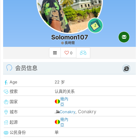
2
Solomon107
長時間
0
会员信息
Age
22 岁
搜索
认真的关系
幾內
国家
亞
Conakry
城市
Conakry
,
幾內
起源
亞
公民身份
单