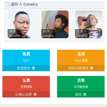
遇到 人 Conakry
28 岁
32 岁
27 岁
Conakry
Conakry
Conakry
免费
支持
%
100
100%免费
免费服务
倾听的管理员
认真
访客
优质档案
访问量很高
已确认品质
最佳