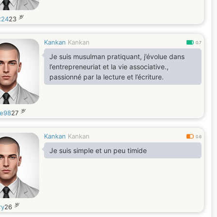
岁
224
23
Kankan
Kankan
0.7
Je suis musulman pratiquant, j’évolue dans
l’entrepreneuriat et la vie associative.,
passionné par la lecture et l’écriture.
岁
ce98
27
Kankan
Kankan
0.6
Je suis simple et un peu timide
岁
ry
26