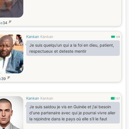
岁
he
34
Kankan
Kankan
0.9
Je suis quelqu'un qui a la foi en dieu, patient,
respectueux et deteste mentir
岁
o
39
Kankan
Kankan
0.7
Je suis saidou je vis en Guinée et j'ai besoin
d'une partenaire avec qui je pourrai vivre aller
la rejoindre dans le pays où elle s'il le faut