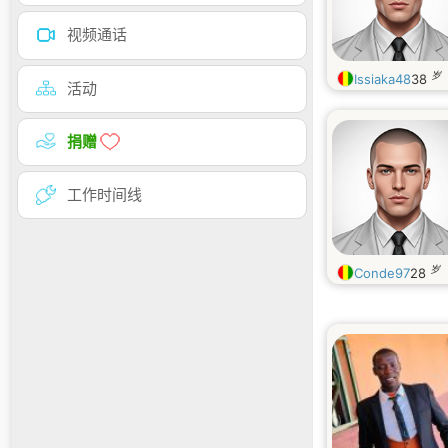
视频通话
岁
Issiaka48
38
活动
捐赠
工作时间线
岁
Conde97
28