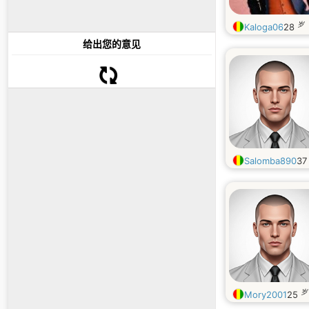
岁
Kaloga06
28
给出您的意见
Salomba890
3
岁
Mory2001
25