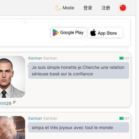
Mode
登录
注册
💖
💕
Kankan
Kankan
0.7
Je suis simple honette je Cherche une relation
sérieuse basé sur la confiance
岁
1998
29
Kankan
Kankan
0.7
simpa et très joyeux avec tout le monde