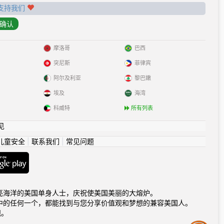
支持我们
摩洛哥
巴西
突尼斯
菲律宾
阿尔及利亚
黎巴嫩
埃及
海湾
科威特
所有列表
见
儿童安全
|
联系我们
|
常见问题
海洋到闪亮海洋的美国单身人士，庆祝使美国美丽的大熔炉。
中的任何一个，都能找到与您分享价值观和梦想的兼容美国人。
观。
Assistance