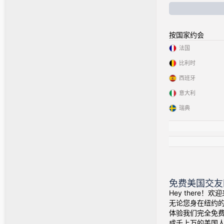
按国家约会
法国
比利时
西班牙
意大利
瑞典
免费美国交友
Hey there
无论您身在纽约
体验我们完全免
成千上万的美国