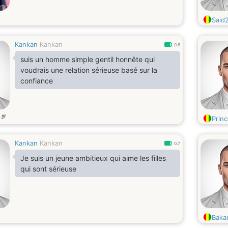
Said
Kankan
Kankan
0.8
suis un homme simple gentil honnête qui
voudrais une relation sérieuse basé sur la
confiance
岁
7
Prin
Kankan
Kankan
0.7
Je suis un jeune ambitieux qui aime les filles
qui sont sérieuse
Baka