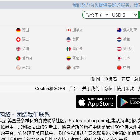
我们努力为您提供最好的服务，请
德国
加拿大
澳大利亚
瑞士
美国
荷兰
英国
墨西哥
奥地利
葡萄牙
哥伦比亚
日本
已禁用
宠物
中国
新闻
|
诈骗者
|
商店
|
意
Cookie和GDPR
|
广告
|
关于我们
|
隐私
|
使用条款
|
网络 - 团结我们联系
！欢迎来到美国最多样化的真诚联系社区。States-dating.com汇集从
的忙碌中、加利福尼亚的创新里、德克萨斯的精神中还是我们50个伟大州
费的平台，它体现了美国机会、多样性和通过有意义联系追求幸福的价值
人通过我们既庆祝地区多样性又支持国家团结的社区建立了持久关系。