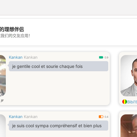
的理想伴侣
💖
载我们的交友应用！
💕
Kankan
Kankan
0.9
je gentile cool et sourie chaque fois
岁
2
Bibi
Kankan
Kankan
0.4
je suis cool sympa compréhensif et bien plus