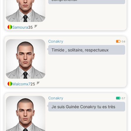
beaucoup car sans vous ils n’y pas
de animations
岁
Samoura
35
Conakry
0.6
Timide , solitaire, respectueux
岁
Malcomx7
25
Conakry
0.7
Je suis Guinée Conakry tu es très