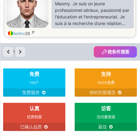
Maomy. Je suis un jeune
professionnel sérieux, passionné par
l'éducation et l'entrepreneuriat. Je
suis à la recherche d’une relation
sincère et durable, basée sur le
岁
Ilebho
26
respect, la communication et des
valeurs solides. Si vous partagez
cette vision et souhaitez faire
1
按条件搜索
connaissance, n’hésitez pas à me
contacter.
免费
支持
%
100
100%免费
免费服务
倾听的管理员
认真
访客
优质档案
访问量很高
已确认品质
最佳