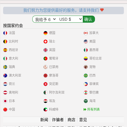
我们努力为您提供最好的服务，请支持我们
按国家约会
法国
德国
加拿大
比利时
瑞士
美国
西班牙
英国
墨西哥
意大利
葡萄牙
哥伦比亚
瑞典
已禁用
宠物
澳大利亚
摩洛哥
巴西
荷兰
突尼斯
菲律宾
奥地利
阿尔及利亚
黎巴嫩
日本
埃及
海湾
中国
科威特
所有列表
新闻
|
诈骗者
|
商店
|
意见