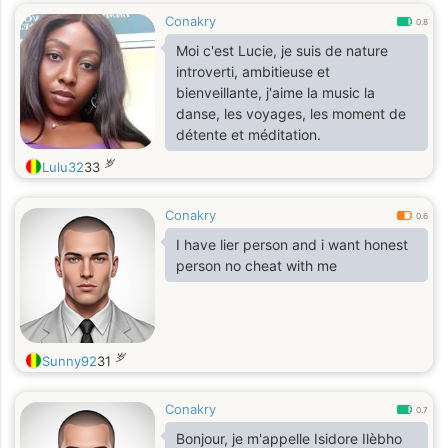
Conakry
0.8
Moi c'est Lucie, je suis de nature
introverti, ambitieuse et
bienveillante, j'aime la music la
danse, les voyages, les moment de
détente et méditation.
岁
Lulu32
33
Conakry
0.6
I have lier person and i want honest
person no cheat with me
岁
Sunny92
31
Conakry
0.7
Bonjour, je m'appelle Isidore Ilèbho