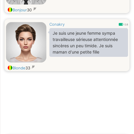
岁
Bonjour
30
Conakry
0.8
Je suis une jeune femme sympa
travailleuse sérieuse attentionnée
sincères un peu timide. Je suis
maman d'une petite fille
岁
Blonde
33