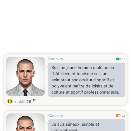
Conakry
0.8
Suis un jeune homme diplômé en
l’hôtellerie et tourisme suis un
animateur socioculturel sportif et
polyvalent maître de loisirs et de
culture et sportif professionnel suis
en africain fière de l’être suis de
岁
Lionkilla
26
cœur avec toutes ce que je fait je
fait le bhoneur de mais vacanciers et
Conakry
amis et famille suis a guérir
0.6
militairement des forcé spécial
Je suis sérieux, simple et
guinéen je vous aimes et remercie
comprehensif