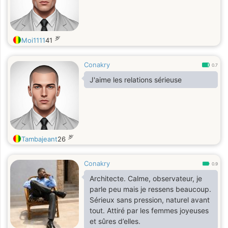
岁
Moi1111
41
Conakry
0.7
J'aime les relations sérieuse
岁
Tambajeant
26
Conakry
0.9
Architecte. Calme, observateur, je
parle peu mais je ressens beaucoup.
Sérieux sans pression, naturel avant
tout. Attiré par les femmes joyeuses
et sûres d’elles.