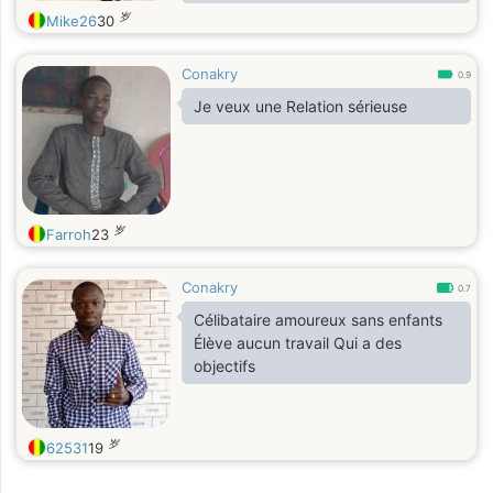
岁
Mike26
30
Conakry
0.9
Je veux une Relation sérieuse
岁
Farroh
23
Conakry
0.7
Célibataire amoureux sans enfants
Élève aucun travail Qui a des
objectifs
岁
62531
19