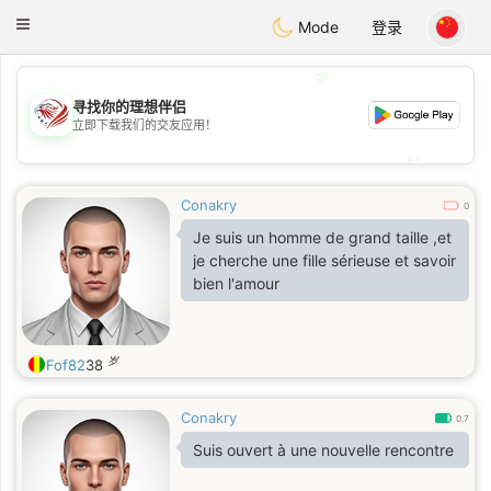
States
Dating
Toggle
Mode
登录
navigation
💖
寻找你的理想伴侣
💖
立即下载我们的交友应用！
💕
💕
Conakry
0
Je suis un homme de grand taille ,et
je cherche une fille sérieuse et savoir
bien l'amour
岁
Fof82
38
Conakry
0.7
Suis ouvert à une nouvelle rencontre