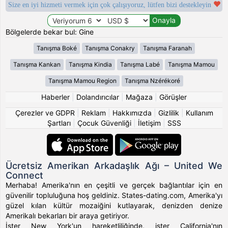
Size en iyi hizmeti vermek için çok çalışıyoruz, lütfen bizi destekleyin
Bölgelerde bekar bul: Gine
Tanışma Boké
Tanışma Conakry
Tanışma Faranah
Tanışma Kankan
Tanışma Kindia
Tanışma Labé
Tanışma Mamou
Tanışma Mamou Region
Tanışma Nzérékoré
Haberler
|
Dolandırıcılar
|
Mağaza
|
Görüşler
Çerezler ve GDPR
|
Reklam
|
Hakkımızda
|
Gizlilik
|
Kullanım
Şartları
|
Çocuk Güvenliği
|
İletişim
|
SSS
Ücretsiz Amerikan Arkadaşlık Ağı – United We
Connect
Merhaba! Amerika'nın en çeşitli ve gerçek bağlantılar için en
güvenilir topluluğuna hoş geldiniz. States-dating.com, Amerika'yı
güzel kılan kültür mozaiğini kutlayarak, denizden denize
Amerikalı bekarları bir araya getiriyor.
İster New York'un hareketliliğinde, ister California'nın