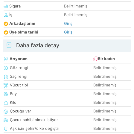
Sigara
Belirtilmemiş
İş
Belirtilmemiş
Arkadaşlarım
Giriş
Üye olma tarihi
Giriş
Daha fazla detay
Arıyorum
Bir kadın
Göz rengi
Belirtilmemiş
Saç rengi
Belirtilmemiş
Vücut tipi
Belirtilmemiş
Boy
Belirtilmemiş
Kilo
Belirtilmemiş
Çocuğu var
Belirtilmemiş
Çocuk sahibi olmak istiyor
Belirtilmemiş
Aşk için şehir/ülke değiştir
Belirtilmemiş