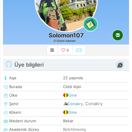
2
Solomon107
Uzun zaman
0
Üye bilgileri
Age
22 yaşında
Burada
Ciddi ilişki
Ülke
Gine
Conakry
Şehir
Conakry
,
Kökeni
Gine
Medeni durum
Bekar
Akademik düzey
Belirtilmemiş