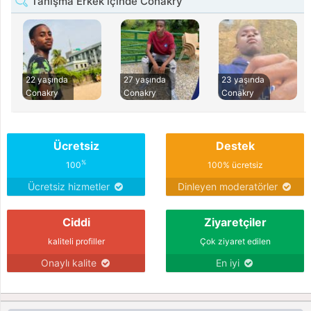
Tanışma Erkek içinde Conakry
22 yaşında
27 yaşında
23 yaşında
Conakry
Conakry
Conakry
Ücretsiz
Destek
%
100
100% ücretsiz
Ücretsiz hizmetler
Dinleyen moderatörler
Ciddi
Ziyaretçiler
kaliteli profiller
Çok ziyaret edilen
Onaylı kalite
En iyi