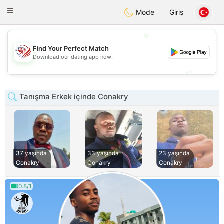
States
Dating
Toggle
Mode
Giriş
navigation
💖
Find Your Perfect Match
💖
Download our dating app now!
💕
💕
Tanışma Erkek içinde Conakry
37 yaşında
33 yaşında
23 yaşında
Conakry
Conakry
Conakry
0.8/1