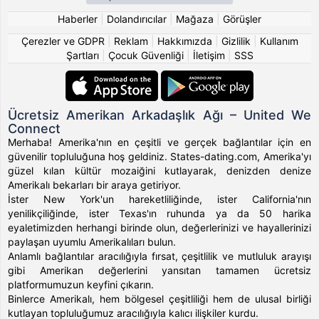
Haberler
|
Dolandırıcılar
|
Mağaza
|
Görüşler
Çerezler ve GDPR
|
Reklam
|
Hakkımızda
|
Gizlilik
|
Kullanım
Şartları
|
Çocuk Güvenliği
|
İletişim
|
SSS
Ücretsiz Amerikan Arkadaşlık Ağı – United We
Connect
Merhaba! Amerika'nın en çeşitli ve gerçek bağlantılar için en
güvenilir topluluğuna hoş geldiniz. States-dating.com, Amerika'yı
güzel kılan kültür mozaiğini kutlayarak, denizden denize
Amerikalı bekarları bir araya getiriyor.
İster New York'un hareketliliğinde, ister California'nın
yenilikçiliğinde, ister Texas'ın ruhunda ya da 50 harika
eyaletimizden herhangi birinde olun, değerlerinizi ve hayallerinizi
paylaşan uyumlu Amerikalıları bulun.
Anlamlı bağlantılar aracılığıyla fırsat, çeşitlilik ve mutluluk arayışı
gibi Amerikan değerlerini yansıtan tamamen ücretsiz
platformumuzun keyfini çıkarın.
Binlerce Amerikalı, hem bölgesel çeşitliliği hem de ulusal birliği
kutlayan topluluğumuz aracılığıyla kalıcı ilişkiler kurdu.