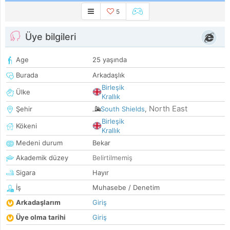
5
Üye bilgileri
Age
25 yaşında
Burada
Arkadaşlık
Birleşik
Ülke
Krallık
North East
Şehir
South Shields
,
Birleşik
Kökeni
Krallık
Medeni durum
Bekar
Akademik düzey
Belirtilmemiş
Sigara
Hayır
İş
Muhasebe / Denetim
Arkadaşlarım
Giriş
Üye olma tarihi
Giriş