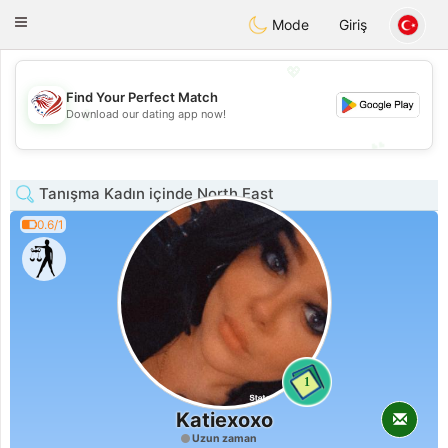
States
Dating
Toggle
Mode
Giriş
navigation
💖
Find Your Perfect Match
💖
Download our dating app now!
💕
💕
Tanışma Kadın içinde North East
0.6/1
1
Katiexoxo
Uzun zaman