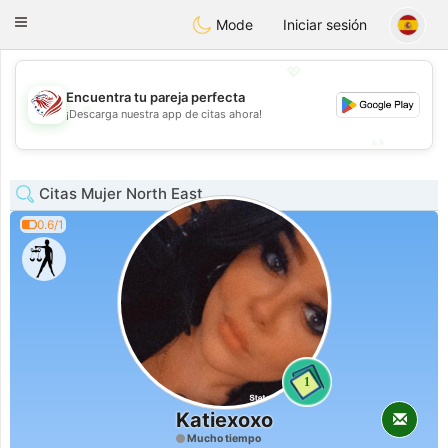
States
Dating
Toggle
Mode
Iniciar sesión
navigation
💖
Encuentra tu pareja perfecta
💖
¡Descarga nuestra app de citas ahora!
💕
💕
Citas Mujer North East
0.6/1
1
Katiexoxo
Mucho tiempo