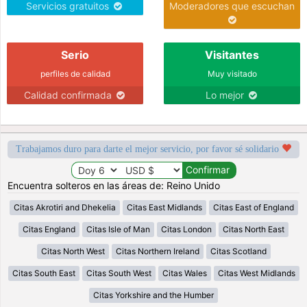
Servicios gratuitos
Moderadores que escuchan
Serio
Visitantes
perfiles de calidad
Muy visitado
Calidad confirmada
Lo mejor
Trabajamos duro para darte el mejor servicio, por favor sé solidario
Encuentra solteros en las áreas de: Reino Unido
Citas Akrotiri and Dhekelia
Citas East Midlands
Citas East of England
Citas England
Citas Isle of Man
Citas London
Citas North East
Citas North West
Citas Northern Ireland
Citas Scotland
Citas South East
Citas South West
Citas Wales
Citas West Midlands
Citas Yorkshire and the Humber