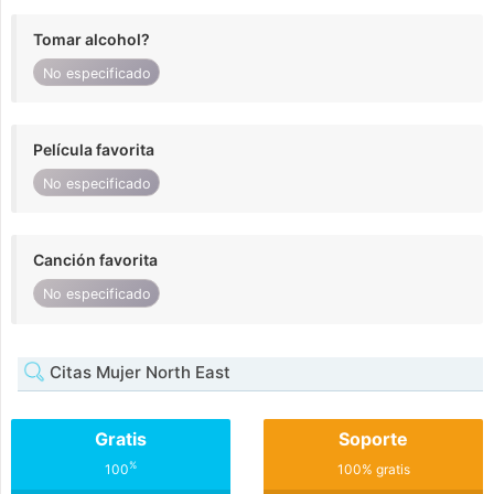
Tomar alcohol?
No especificado
Película favorita
No especificado
Canción favorita
No especificado
Citas Mujer North East
Gratis
Soporte
%
100
100% gratis