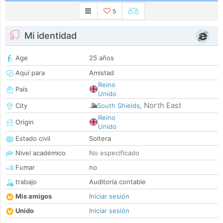
5
Mi identidad
Age
25 años
Aquí para
Amistad
Reino
País
Unido
North East
City
South Shields
,
Reino
Origin
Unido
Estado civil
Soltera
Nivel académico
No especificado
Fumar
no
trabajo
Auditoría contable
Mis amigos
Iniciar sesión
Unido
Iniciar sesión