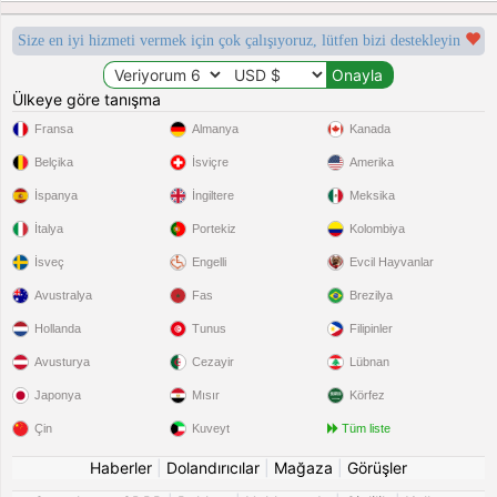
Size en iyi hizmeti vermek için çok çalışıyoruz, lütfen bizi destekleyin
Ülkeye göre tanışma
Fransa
Almanya
Kanada
Belçika
İsviçre
Amerika
İspanya
İngiltere
Meksika
İtalya
Portekiz
Kolombiya
İsveç
Engelli
Evcil Hayvanlar
Avustralya
Fas
Brezilya
Hollanda
Tunus
Filipinler
Avusturya
Cezayir
Lübnan
Japonya
Mısır
Körfez
Çin
Kuveyt
Tüm liste
Haberler
|
Dolandırıcılar
|
Mağaza
|
Görüşler