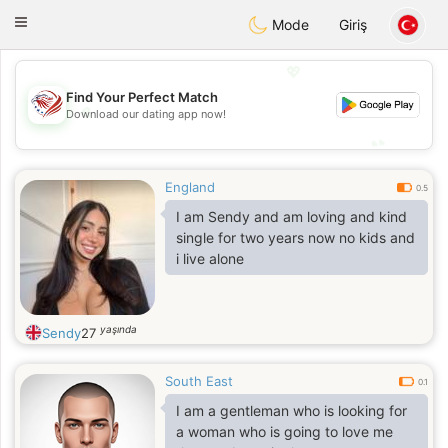
States
Dating
Toggle
Mode
Giriş
navigation
💖
Find Your Perfect Match
💖
Download our dating app now!
💕
💕
England
0.5
I am Sendy and am loving and kind
single for two years now no kids and
i live alone
yaşında
Sendy
27
South East
0.1
I am a gentleman who is looking for
a woman who is going to love me