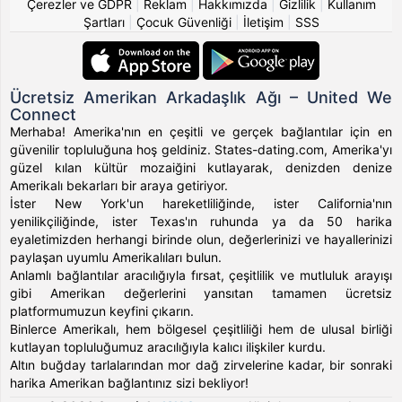
Çerezler ve GDPR
|
Reklam
|
Hakkımızda
|
Gizlilik
|
Kullanım
Şartları
|
Çocuk Güvenliği
|
İletişim
|
SSS
Ücretsiz Amerikan Arkadaşlık Ağı – United We
Connect
Merhaba! Amerika'nın en çeşitli ve gerçek bağlantılar için en
güvenilir topluluğuna hoş geldiniz. States-dating.com, Amerika'yı
güzel kılan kültür mozaiğini kutlayarak, denizden denize
Amerikalı bekarları bir araya getiriyor.
İster New York'un hareketliliğinde, ister California'nın
yenilikçiliğinde, ister Texas'ın ruhunda ya da 50 harika
eyaletimizden herhangi birinde olun, değerlerinizi ve hayallerinizi
paylaşan uyumlu Amerikalıları bulun.
Anlamlı bağlantılar aracılığıyla fırsat, çeşitlilik ve mutluluk arayışı
gibi Amerikan değerlerini yansıtan tamamen ücretsiz
platformumuzun keyfini çıkarın.
Binlerce Amerikalı, hem bölgesel çeşitliliği hem de ulusal birliği
kutlayan topluluğumuz aracılığıyla kalıcı ilişkiler kurdu.
Altın buğday tarlalarından mor dağ zirvelerine kadar, bir sonraki
harika Amerikan bağlantınız sizi bekliyor!