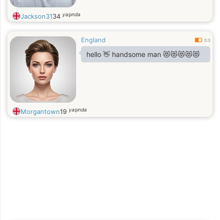
yaşında
Jackson31
34
England
0.3
hello 👋 handsome man 😻😻😻😻😻
yaşında
Morgantown
19