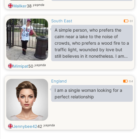
career and was fortunate to receive
yaşında
Wallker
38
opportunities that allowed me to
travel and gain valuable experience.
South East
My job eventually brought me from
0.1
the United States to the United
A simple person, who prefers the
Kingdom, where I have been
calm near a lake to the noise of
working for the past four years,
crowds, who prefers a wood fire to a
Although I’m originally from Los
traffic light, wounded by love but
Angeles, California, my career has
still believes in it nonetheless. I am
taken me to many different places
happy person and i love to look after
yaşında
Mimipat
50
myself most of the time
England
0.4
I am a single woman looking for a
perfect relationship
yaşında
Jennybee42
42