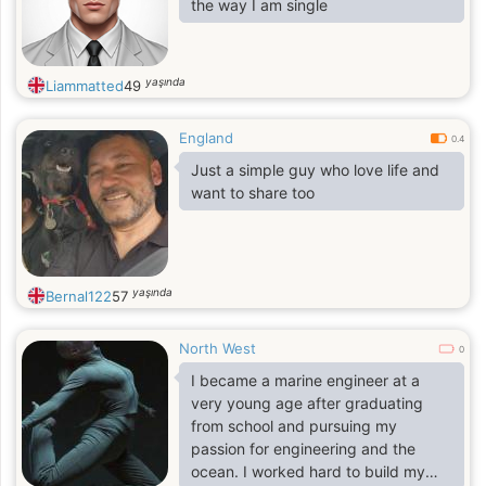
the way I am single
yaşında
Liammatted
49
England
0.4
Just a simple guy who love life and
want to share too
yaşında
Bernal122
57
North West
0
I became a marine engineer at a
very young age after graduating
from school and pursuing my
passion for engineering and the
ocean. I worked hard to build my