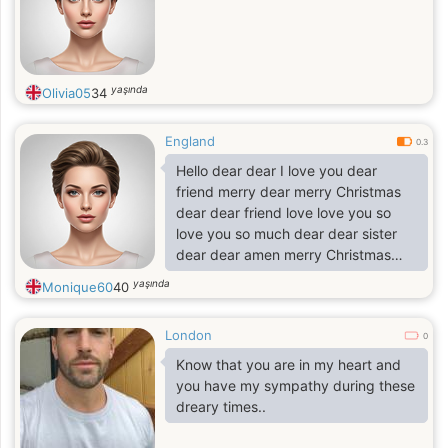
yaşında
Olivia05
34
England
0.3
Hello dear dear I love you dear
friend merry dear merry Christmas
dear dear friend love love you so
love you so much dear dear sister
dear dear amen merry Christmas
love
yaşında
Monique60
40
London
0
Know that you are in my heart and
you have my sympathy during these
dreary times..