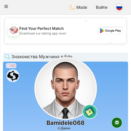
States
Dating
Toggle
Mode
Войти
navigation
💖
Find Your Perfect Match
💖
Download our dating app now!
💕
💕
Знакомства Мужчина в Edo
0/1
0
Bamidele068
Давно