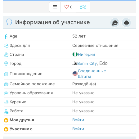
0
Информация об участнике
Age
52 лет
Здесь для
Серьёзные отношения
Страна
Нигерия
Edo
Город
Benin City
,
Соединенные
Происхождение
Штаты
Семейное положение
Разведён(а)
Уровень образования
Не указано
Курение
Не указано
Работа
Не указано
Мои друзья
Войти
Участник с
Войти