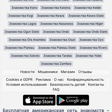
Знакомства Kano
Знакомства Katsina
Знакомства Kebbi
Знакомства Kogi
Знакомства Kwara
Знакомства Kwara State
Знакомства Lagos
Знакомства Nasarawa
Знакомства Niger
Знакомства Ogun State
Знакомства Ondo
Знакомства Ondo State
Знакомства Ȯra Anambra
Знакомства Osun
Знакомства Oyo
Знакомства Plateau
Знакомства Plateau State
Знакомства Rivers
Знакомства Sokoto
Знакомства Taraba
Знакомства Yobe
Знакомства Zamfara
Новости
|
Мошенники
|
Магазин
|
Отзывы
Cookies и GDPR
|
Реклама
|
О нас
|
Конфиденциальность
|
Условия использования
|
Безопасность детей
|
Контакты
|
FAQ
Бесплатная американская сеть знакомств –