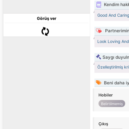
Kendim hak
Good And Caring
Görüş ver
Partnerimin
Look Loving And
Saygı duyulm
Özelleştirilmiş kr
Beni daha iy
Hobiler
Belirtilmemiş
Çıkış