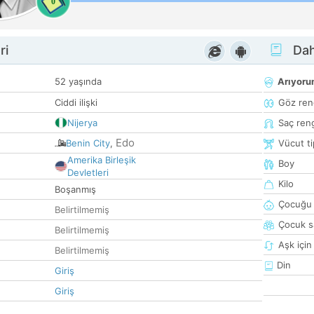
0
ri
Dah
52 yaşında
Arıyor
Ciddi ilişki
Göz ren
Nijerya
Saç ren
Edo
Benin City
,
Vücut ti
Amerika Birleşik
Boy
Devletleri
Kilo
Boşanmış
Çocuğu 
Belirtilmemiş
Çocuk sa
Belirtilmemiş
Aşk için
Belirtilmemiş
Din
Giriş
Giriş