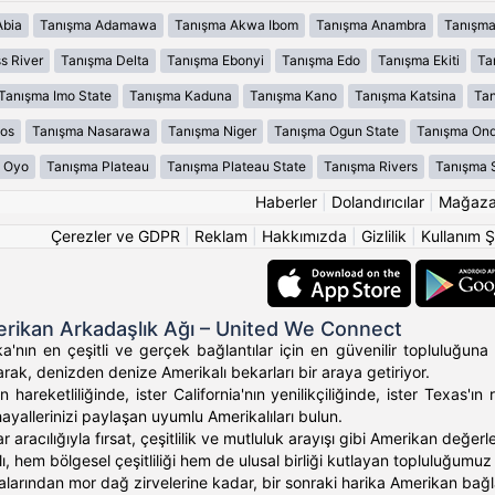
Abia
Tanışma Adamawa
Tanışma Akwa Ibom
Tanışma Anambra
Tanışma
s River
Tanışma Delta
Tanışma Ebonyi
Tanışma Edo
Tanışma Ekiti
Ta
Tanışma Imo State
Tanışma Kaduna
Tanışma Kano
Tanışma Katsina
Tan
os
Tanışma Nasarawa
Tanışma Niger
Tanışma Ogun State
Tanışma On
 Oyo
Tanışma Plateau
Tanışma Plateau State
Tanışma Rivers
Tanışma 
Haberler
|
Dolandırıcılar
|
Mağaz
Çerezler ve GDPR
|
Reklam
|
Hakkımızda
|
Gizlilik
|
Kullanım Ş
rikan Arkadaşlık Ağı – United We Connect
'nın en çeşitli ve gerçek bağlantılar için en güvenilir topluluğuna 
rak, denizden denize Amerikalı bekarları bir araya getiriyor.
 hareketliliğinde, ister California'nın yenilikçiliğinde, ister Texas
hayallerinizi paylaşan uyumlu Amerikalıları bulun.
ar aracılığıyla fırsat, çeşitlilik ve mutluluk arayışı gibi Amerikan değ
, hem bölgesel çeşitliliği hem de ulusal birliği kutlayan topluluğumuz ara
alarından mor dağ zirvelerine kadar, bir sonraki harika Amerikan bağlan