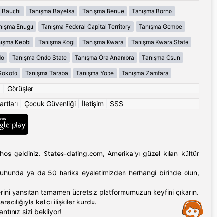
 Bauchi
Tanışma Bayelsa
Tanışma Benue
Tanışma Borno
nışma Enugu
Tanışma Federal Capital Territory
Tanışma Gombe
ışma Kebbi
Tanışma Kogi
Tanışma Kwara
Tanışma Kwara State
do
Tanışma Ondo State
Tanışma Ȯra Anambra
Tanışma Osun
Sokoto
Tanışma Taraba
Tanışma Yobe
Tanışma Zamfara
a
|
Görüşler
artları
|
Çocuk Güvenliği
|
İletişim
|
SSS
hoş geldiniz. States-dating.com, Amerika'yı güzel kılan kültür
'ın ruhunda ya da 50 harika eyaletimizden herhangi birinde olun,
erlerini yansıtan tamamen ücretsiz platformumuzun keyfini çıkarın.
cılığıyla kalıcı ilişkiler kurdu.
Assistance
tınız sizi bekliyor!