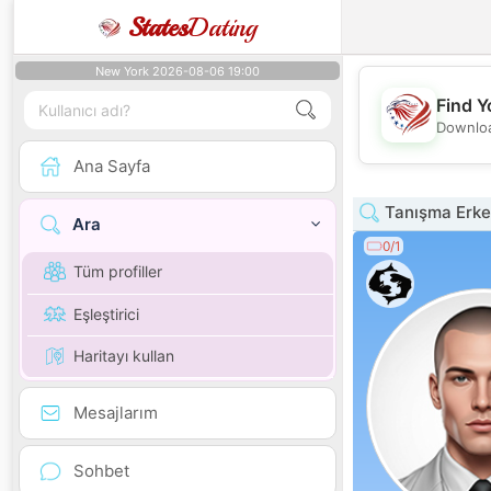
States
Dating
New York 2026-08-06 19:00
Find Y
Downloa
Ana Sayfa
Tanışma Erke
Ara
0/1
Tüm profiller
Eşleştirici
Haritayı kullan
Mesajlarım
Sohbet