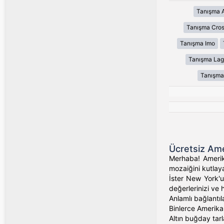
Tanışma 
Tanışma Cros
Tanışma Imo
Tanışma Lag
Tanışma
Ücretsiz Ame
Merhaba! Amerika
mozaiğini kutlaya
İster New York'un
değerlerinizi ve 
Anlamlı bağlantıl
Binlerce Amerikalı
Altın buğday tarl