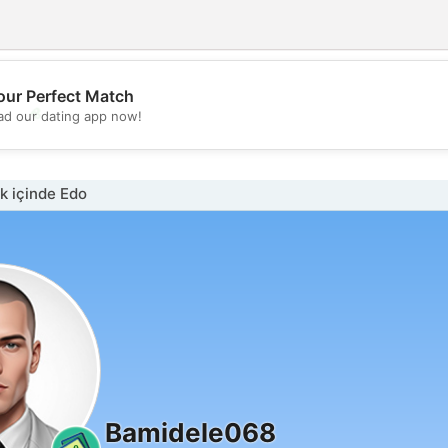
our Perfect Match
💖
d our dating app now!
💕
k içinde Edo
Bamidele068