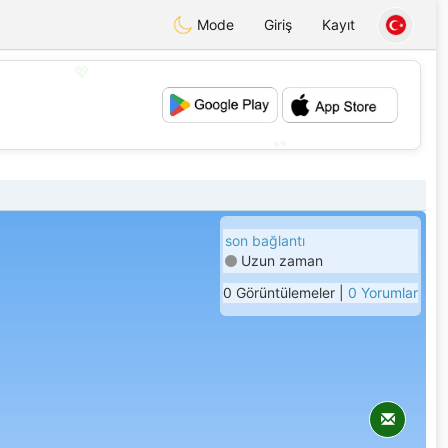
Mode
Giriş
Kayıt
💖
💕
son bağlantı
Uzun zaman
0 Görüntülemeler |
0 Yorumlar