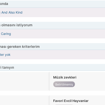
kında
 And Also Kind
 olmasını istiyorum
 Caring
ası gereken kriterlerim
iter yok
i tanıyın
Müzik zevkleri
Belirtilmemiş
Favori Evcil Hayvanlar