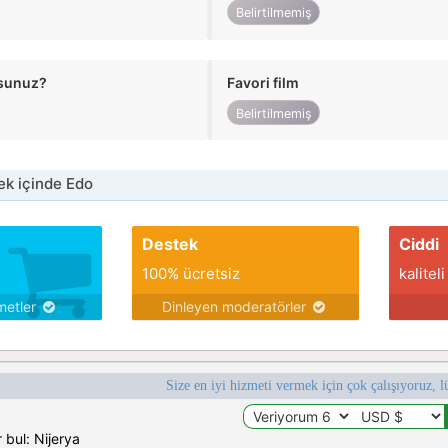
Belirtilmemiş
usunuz?
Favori film
Belirtilmemiş
k içinde Edo
Destek
Ciddi
100% ücretsiz
kaliteli
metler
Dinleyen moderatörler
Size en iyi hizmeti vermek için çok çalışıyoruz, l
 bul: Nijerya