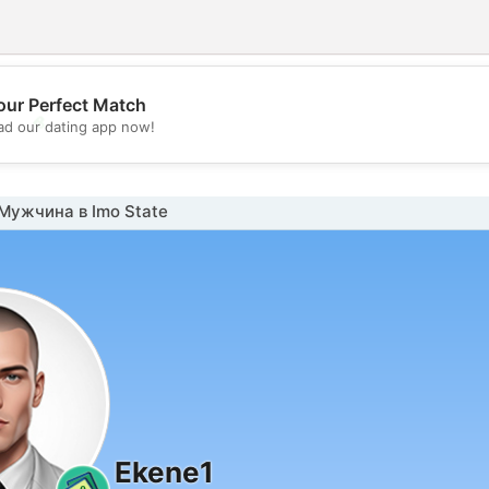
our Perfect Match
💖
d our dating app now!
💕
Мужчина в Imo State
Ekene1