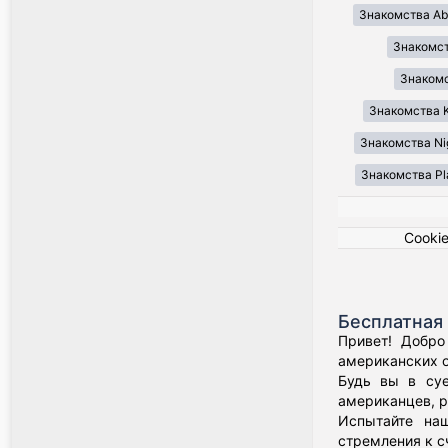
Знакомства Ab
Знакомст
Знакомст
Знакомства K
Знакомства Ni
Знакомства Pl
Cooki
Бесплатная 
Привет! Добро
американских о
Будь вы в суе
американцев, р
Испытайте наш
стремления к с