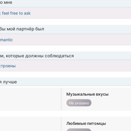
о мне
 feel free to ask
обы мой партнёр был
omantic
ии, которые должны соблюдаться
строены
я лучше
Музыкальные вкусы
Не указано
Любимые питомцы