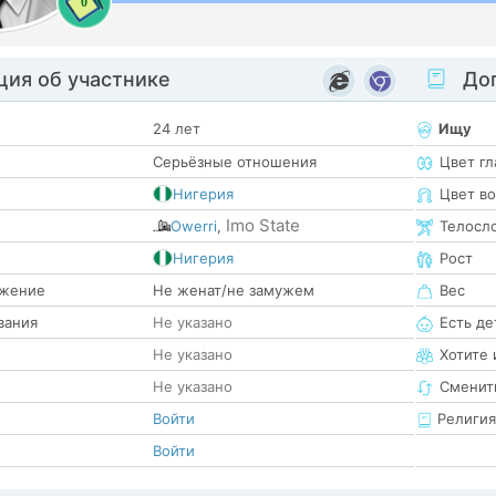
0
ия об участнике
Доп
24 лет
Ищу
Серьёзные отношения
Цвет гл
Нигерия
Цвет в
Imo State
Owerri
,
Телосл
е
Нигерия
Рост
жение
Не женат/не замужем
Вес
вания
Не указано
Есть де
Не указано
Хотите 
Не указано
Сменит
Войти
Религия
Войти