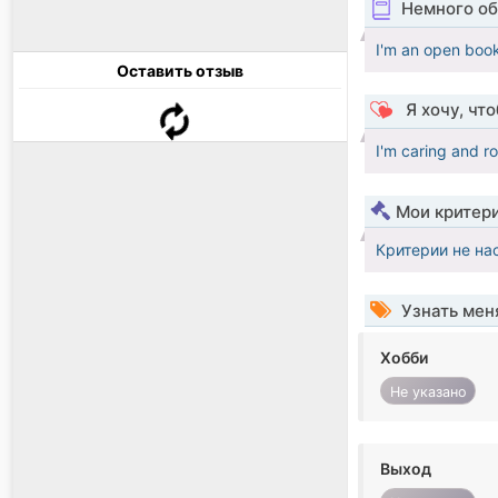
Немного об
I'm an open book
Оставить отзыв
Я хочу, чт
I'm caring and r
Мои критер
Критерии не на
Узнать мен
Хобби
Не указано
Выход