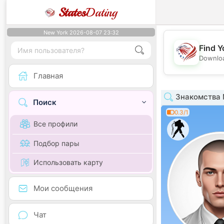
States
Dating
New York 2026-08-07 23:32
Find Y
Downloa
Главная
Знакомства 
Поиск
0.3/1
Все профили
Подбор пары
Использовать карту
Мои сообщения
Чат