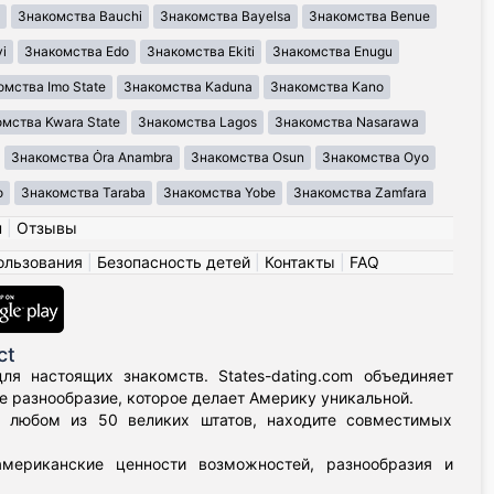
Знакомства Bauchi
Знакомства Bayelsa
Знакомства Benue
i
Знакомства Edo
Знакомства Ekiti
Знакомства Enugu
омства Imo State
Знакомства Kaduna
Знакомства Kano
мства Kwara State
Знакомства Lagos
Знакомства Nasarawa
Знакомства Ȯra Anambra
Знакомства Osun
Знакомства Oyo
o
Знакомства Taraba
Знакомства Yobe
Знакомства Zamfara
н
|
Отзывы
ользования
|
Безопасность детей
|
Контакты
|
FAQ
ct
я настоящих знакомств. States-dating.com объединяет
 разнообразие, которое делает Америку уникальной.
в любом из 50 великих штатов, находите совместимых
мериканские ценности возможностей, разнообразия и