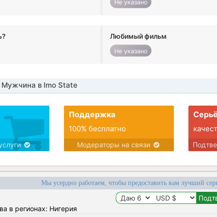
Не указано
ь?
Любимый фильм
Не указано
Мужчина в Imo State
Поддержка
Серьё
100% бесплатно
качес
услуги
Модераторы на связи
Подтв
Мы усердно работаем, чтобы предоставить вам лучший сер
ва в регионах: Нигерия