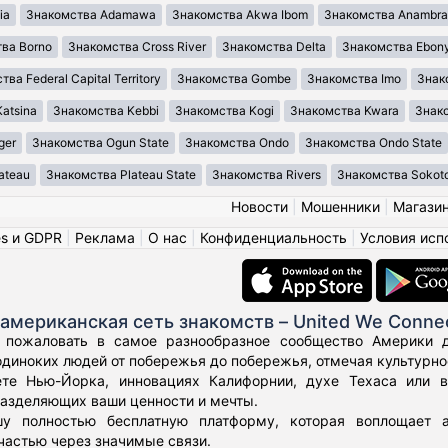
ia
Знакомства Adamawa
Знакомства Akwa Ibom
Знакомства Anambra
ва Borno
Знакомства Cross River
Знакомства Delta
Знакомства Ebony
ва Federal Capital Territory
Знакомства Gombe
Знакомства Imo
Знак
atsina
Знакомства Kebbi
Знакомства Kogi
Знакомства Kwara
Знако
ger
Знакомства Ogun State
Знакомства Ondo
Знакомства Ondo State
ateau
Знакомства Plateau State
Знакомства Rivers
Знакомства Sokot
Новости
|
Мошенники
|
Магази
es и GDPR
|
Реклама
|
О нас
|
Конфиденциальность
|
Условия исп
американская сеть знакомств – United We Conne
 пожаловать в самое разнообразное сообщество Америки дл
диноких людей от побережья до побережья, отмечая культурное
те Нью-Йорка, инновациях Калифорнии, духе Техаса или 
азделяющих ваши ценности и мечты.
у полностью бесплатную платформу, которая воплощает а
частью через значимые связи.