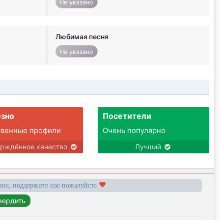
Не указано
Любимая песня
Не указано
зно
Посетители
твенные профили
Очень популярно
ерждённое качество
Лучший
вис, поддержите нас пожалуйста