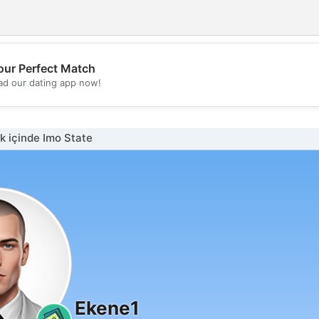
our Perfect Match
💖
d our dating app now!
💕
 içinde Imo State
Ekene1