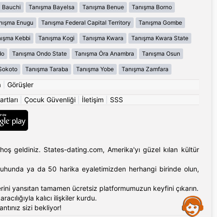
 Bauchi
Tanışma Bayelsa
Tanışma Benue
Tanışma Borno
nışma Enugu
Tanışma Federal Capital Territory
Tanışma Gombe
ışma Kebbi
Tanışma Kogi
Tanışma Kwara
Tanışma Kwara State
do
Tanışma Ondo State
Tanışma Ȯra Anambra
Tanışma Osun
Sokoto
Tanışma Taraba
Tanışma Yobe
Tanışma Zamfara
a
|
Görüşler
artları
|
Çocuk Güvenliği
|
İletişim
|
SSS
hoş geldiniz. States-dating.com, Amerika'yı güzel kılan kültür
'ın ruhunda ya da 50 harika eyaletimizden herhangi birinde olun,
erlerini yansıtan tamamen ücretsiz platformumuzun keyfini çıkarın.
cılığıyla kalıcı ilişkiler kurdu.
Assistance
tınız sizi bekliyor!