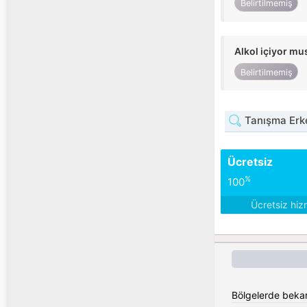
Belirtilmemiş
Alkol içiyor m
Belirtilmemiş
Tanışma Erke
Ücretsiz
%
100
Ücretsiz hiz
Bölgelerde bekar