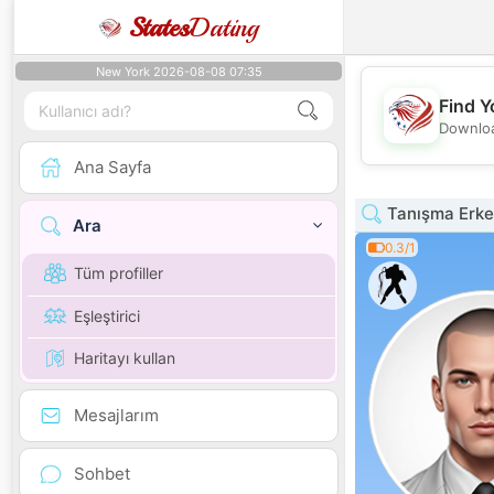
States
Dating
New York 2026-08-08 07:35
Find Y
Downloa
Ana Sayfa
Tanışma Erkek
Ara
0.3/1
Tüm profiller
Eşleştirici
Haritayı kullan
Mesajlarım
Sohbet