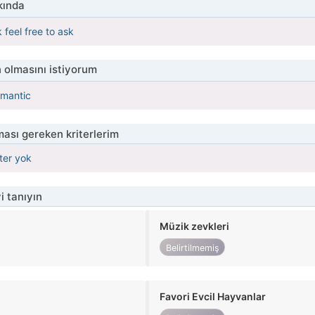
kında
 feel free to ask
 olmasını istiyorum
omantic
ası gereken kriterlerim
iter yok
i tanıyın
Müzik zevkleri
Belirtilmemiş
Favori Evcil Hayvanlar