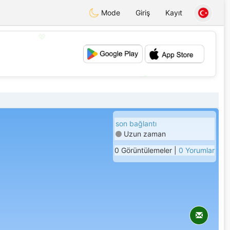
Mode
Giriş
Kayıt
💖
💕
son bağlantı
Uzun zaman
0 Görüntülemeler |
0 Yorumlar