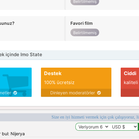
Belirtilmemiş
usunuz?
Favori film
Belirtilmemiş
k içinde Imo State
Destek
Ciddi
100% ücretsiz
kaliteli
metler
Dinleyen moderatörler
Size en iyi hizmeti vermek için çok çalışıyoruz, l
 bul: Nijerya