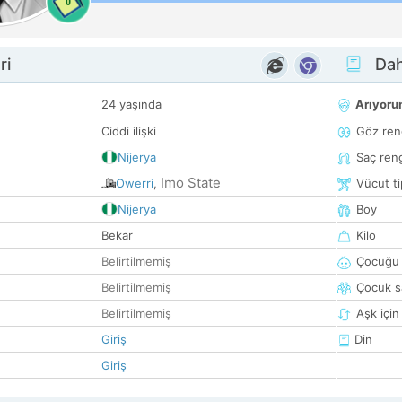
0
ri
Dah
24 yaşında
Arıyor
Ciddi ilişki
Göz ren
Nijerya
Saç ren
Imo State
Owerri
,
Vücut ti
Nijerya
Boy
Bekar
Kilo
Belirtilmemiş
Çocuğu 
Belirtilmemiş
Çocuk sa
Belirtilmemiş
Aşk için
Giriş
Din
Giriş