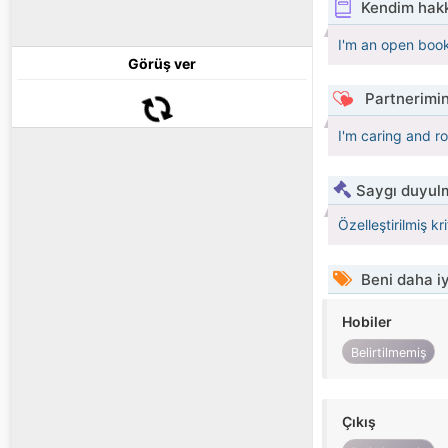
Kendim hak
I'm an open book
Görüş ver
Partnerimin
I'm caring and r
Saygı duyulm
Özelleştirilmiş kr
Beni daha iy
Hobiler
Belirtilmemiş
Çıkış