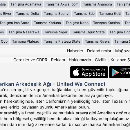
Abia
Tanışma Adamawa
Tanışma Akwa Ibom
Tanışma Anambra
Tanışma
s River
Tanışma Delta
Tanışma Ebonyi
Tanışma Edo
Tanışma Ekiti
Ta
Tanışma Imo State
Tanışma Kaduna
Tanışma Kano
Tanışma Katsina
Tan
os
Tanışma Nasarawa
Tanışma Niger
Tanışma Ogun State
Tanışma On
 Oyo
Tanışma Plateau
Tanışma Plateau State
Tanışma Rivers
Tanışma 
Haberler
|
Dolandırıcılar
|
Mağaz
Çerezler ve GDPR
|
Reklam
|
Hakkımızda
|
Gizlilik
|
Kullanım Ş
rikan Arkadaşlık Ağı – United We Connect
'nın en çeşitli ve gerçek bağlantılar için en güvenilir topluluğuna 
rak, denizden denize Amerikalı bekarları bir araya getiriyor.
 hareketliliğinde, ister California'nın yenilikçiliğinde, ister Texas
hayallerinizi paylaşan uyumlu Amerikalıları bulun.
ar aracılığıyla fırsat, çeşitlilik ve mutluluk arayışı gibi Amerikan değ
, hem bölgesel çeşitliliği hem de ulusal birliği kutlayan topluluğumuz ara
alarından mor dağ zirvelerine kadar, bir sonraki harika Amerikan bağlan