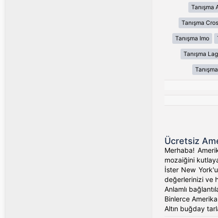
Tanışma 
Tanışma Cros
Tanışma Imo
Tanışma Lag
Tanışma
Ücretsiz Ame
Merhaba! Amerika
mozaiğini kutlaya
İster New York'un
değerlerinizi ve 
Anlamlı bağlantıl
Binlerce Amerikalı
Altın buğday tarl